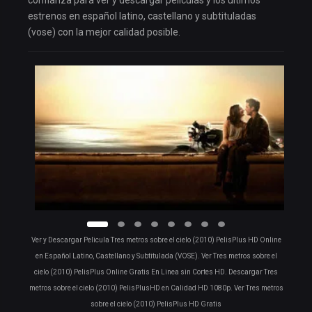
confianza para ver y descargar películas y los últimos
estrenos en español latino, castellano y subtituladas
(vose) con la mejor calidad posible.
Ver y Descargar Pelicula Tres metros sobre el cielo (2010) PelisPlus HD Online
en Español Latino, Castellano y Subtitulada (VOSE). Ver Tres metros sobre el
cielo (2010) PelisPlus Online Gratis En Linea sin Cortes HD. Descargar Tres
metros sobre el cielo (2010) PelisPlusHD en Calidad HD 1080p. Ver Tres metros
sobre el cielo (2010) PelisPlus HD Gratis