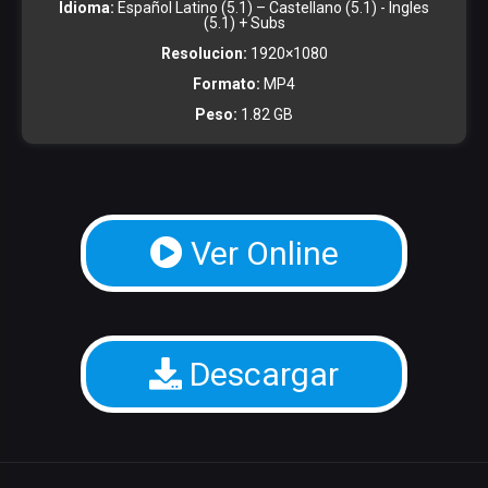
Idioma:
Español Latino (5.1) – Castellano (5.1) - Ingles
(5.1) + Subs
Resolucion:
1920×1080
Formato:
MP4
Peso:
1.82 GB
Ver Online
Descargar