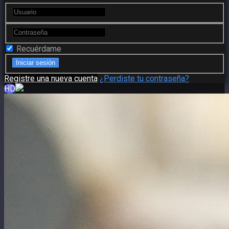
Recuérdame
Registre una nueva cuenta
¿Perdiste tu contraseña?
HD