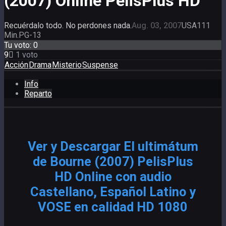
(2007) Online PelisPlus HD
Recuérdalo todo. No perdones nada.
Aug. 03, 2007
USA
111
Min.
PG-13
Tu voto:
0
9
1
voto
Acción
Drama
Misterio
Suspense
Info
Reparto
Ver y Descargar El ultimátum
de Bourne (2007) PelisPlus
HD Online con audio
Castellano, Español Latino y
VOSE en calidad HD 1080