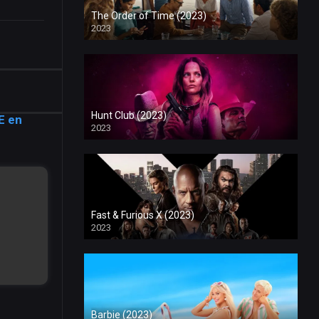
The Order of Time (2023)
2023
Hunt Club (2023)
E en
2023
Fast & Furious X (2023)
2023
Barbie (2023)