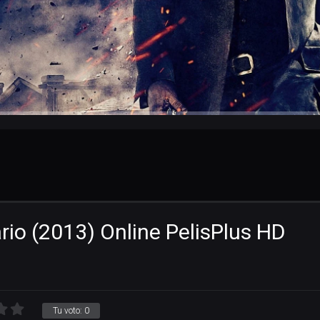
ario (2013) Online PelisPlus HD
Tu voto:
0