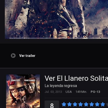
Ver trailer
Ver El Llanero Solit
La leyenda regresa
Jul. 03, 2013
USA
149 Min.
PG-13
8