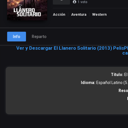
1
voto
Acción
Aventura
Western
Info
Reparto
Ver y Descargar El Llanero Solitario (2013) Pelis
ca
Título:
El
Idioma:
Español Latino (5.1
Reso