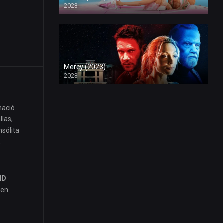
2023
Mercy (2023)
2023
nació
llas,
nsólita
.
HD
 en