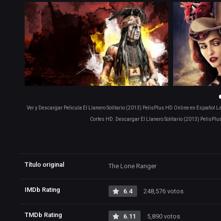
Ver y Descargar Pelicula El Llanero Solitario (2013) PelisPlus HD Online en Español La
Cortes HD. Descargar El Llanero Solitario (2013) PelisPlu
Título original
The Lone Ranger
IMDb Rating
6.4
248,576 votos
TMDb Rating
6.11
5,890 votos