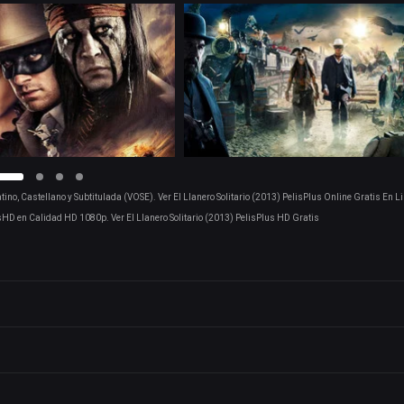
tino, Castellano y Subtitulada (VOSE). Ver El Llanero Solitario (2013) PelisPlus Online Gratis En L
sHD en Calidad HD 1080p. Ver El Llanero Solitario (2013) PelisPlus HD Gratis