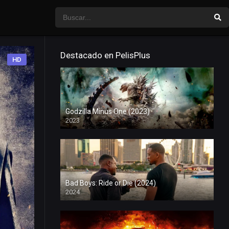
Destacado en PelisPlus
HD
Godzilla Minus One (2023)
2023
Bad Boys: Ride or Die (2024)
2024