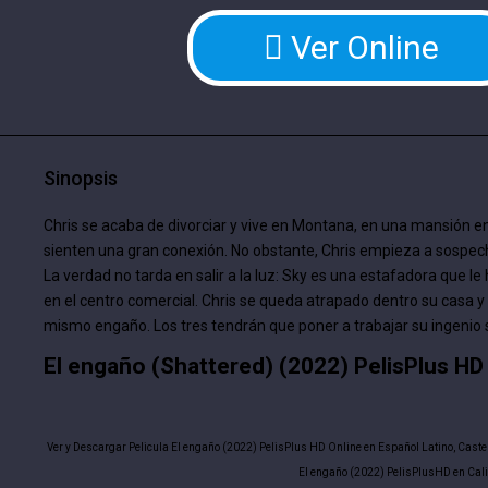
Ver Online
Sinopsis
Chris se acaba de divorciar y vive en Montana, en una mansión e
sienten una gran conexión. No obstante, Chris empieza a sospec
La verdad no tarda en salir a la luz: Sky es una estafadora que le
en el centro comercial. Chris se queda atrapado dentro su casa y 
mismo engaño. Los tres tendrán que poner a trabajar su ingenio si
El engaño (Shattered) (2022) PelisPlus HD
Ver y Descargar Pelicula El engaño (2022) PelisPlus HD Online en Español Latino, Caste
El engaño (2022) PelisPlusHD en Cal