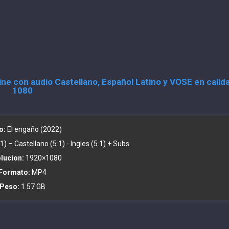
ine con audio Castellano, Español Latino y VOSE en calid
1080
o:
El engaño (2022)
1) – Castellano (5.1) - Ingles (5.1) + Subs
lucion:
1920×1080
Formato:
MP4
Peso:
1.57 GB