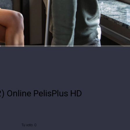
) Online PelisPlus HD
Tu voto:
0