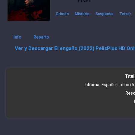
1
voto
Crimen
Misterio
Suspense
Terror
Info
Reparto
Ver y Descargar El engaño (2022) PelisPlus HD Onl
Títul
Idioma:
Español Latino (5.
Reso