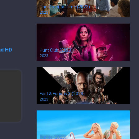
The Order of Time (2023)
2023
ad HD
Hunt Club (2023)
2023
Fast & Furious X (2023)
2023
Barbie (2023)