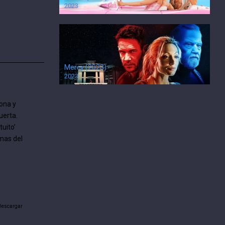
2023
Mercy (2023)
2023
ona y
uerta.
tuito’
imas del
 Descargar