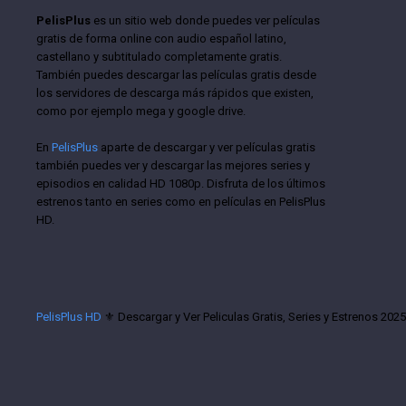
PelisPlus
es un sitio web donde puedes ver películas
gratis de forma online con audio español latino,
castellano y subtitulado completamente gratis.
También puedes descargar las películas gratis desde
los servidores de descarga más rápidos que existen,
como por ejemplo mega y google drive.
En
PelisPlus
aparte de descargar y ver películas gratis
también puedes ver y descargar las mejores series y
episodios en calidad HD 1080p. Disfruta de los últimos
estrenos tanto en series como en películas en PelisPlus
HD.
PelisPlus HD
⚜️ Descargar y Ver Peliculas Gratis, Series y Estrenos 202