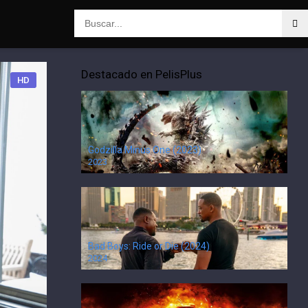
Destacado en PelisPlus
HD
Godzilla Minus One (2023)
2023
Bad Boys: Ride or Die (2024)
2024