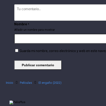
Nombre
*
Añadir un nombre para mostrar
Guarda mi nombre, correo electrónico y web en este nave
Inicio
Películas
El engaño (2022)