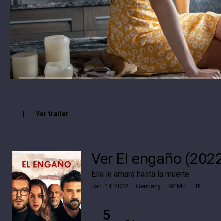
Ver trailer
Ver El engaño (2022
Ella lo amará hasta la muerte.
Jan. 14, 2022
Germany
92 Min.
R
5