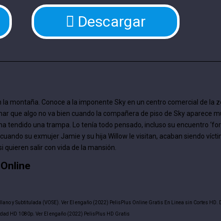
Descargar
n la montaña. Conoce a la imponente Sky en un centro comercial de la z
har que algo no va bien cuando la compañera de piso de Sky aparece m
 ha tendido una trampa. Lo tenía todo pensado, incluso su encuentro ‘for
cuando su exmujer Jamie y su hija Willow le visitan, acaban siendo víct
 quieren salir con vida de la mansión.
 Online
llano y Subtitulada (VOSE). Ver El engaño (2022) PelisPlus Online Gratis En Linea sin Cortes HD.
idad HD 1080p. Ver El engaño (2022) PelisPlus HD Gratis