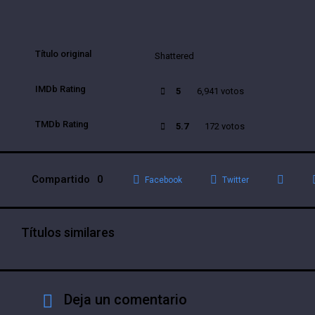
Título original
Shattered
IMDb Rating
5
6,941 votos
TMDb Rating
5.7
172 votos
Compartido
0
Facebook
Twitter
Títulos similares
Deja un comentario