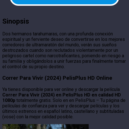
Sinopsis
Dos hermanos tarahumaras, con una profunda conexión
espiritual y un ferviente deseo de convertirse en los mejores
corredores de ultramaratón del mundo, verán sus sueños
destrozados cuando son reclutados violentamente por un
peligroso cartel como narcotraficantes, poniendo en riesgo a
su familia y obligándolos a unir fuerzas para finalmente tomar
el control de su propio destino.
Correr Para Vivir (2024) PelisPlus HD Online
Ya tienes disponible para ver online y descargar la película
Correr Para Vivir (2024) en PelisPlus HD en calidad HD
1080p
totalmente gratis. Solo en en PelisPlus – Tu página de
películas de confianza para ver y descargar películas y los
últimos estrenos en español latino, castellano y subtituladas
(vose) con la mejor calidad posible.