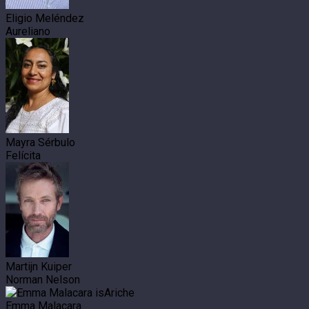
Eligio Meléndez
Aureliano
Mayra Sérbulo
Felícita
Martijn Kuiper
Norman Nelson
Emma Malacara