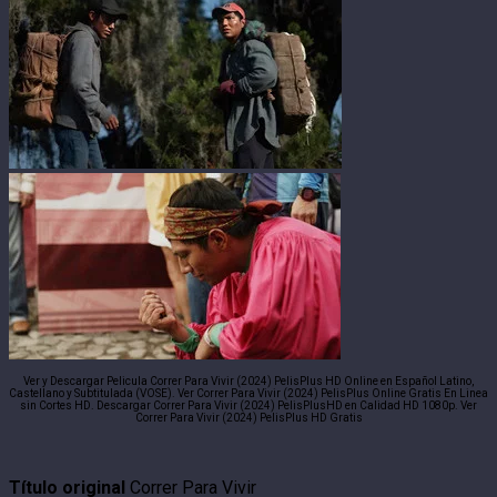
Ver y Descargar Pelicula Correr Para Vivir (2024) PelisPlus HD Online en Español Latino,
Castellano y Subtitulada (VOSE). Ver Correr Para Vivir (2024) PelisPlus Online Gratis En Linea
sin Cortes HD. Descargar Correr Para Vivir (2024) PelisPlusHD en Calidad HD 1080p. Ver
Correr Para Vivir (2024) PelisPlus HD Gratis
Título original
Correr Para Vivir