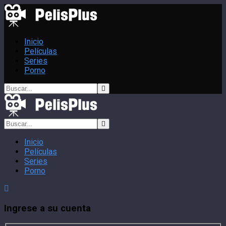
Inicio
Películas
Series
Porno
Inicio
Películas
Series
Porno
Ingrese a su cuenta