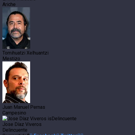
Ariche
Tomihuatzi Xelhuantzi
Mestizo
Juan Manuel Pernas
Campesino
Jose Díaz Viveros
Delincuente