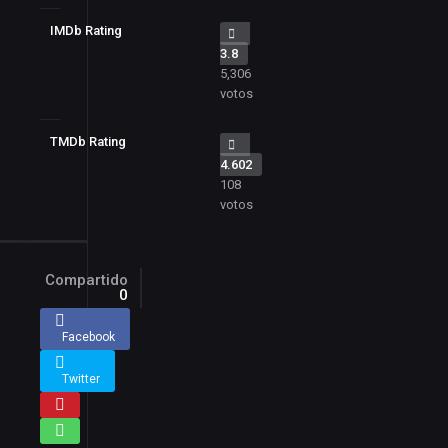
IMDb Rating
3.8
5,306
votos
TMDb Rating
4.602
108
votos
Compartido
0
Facebook
Twitter