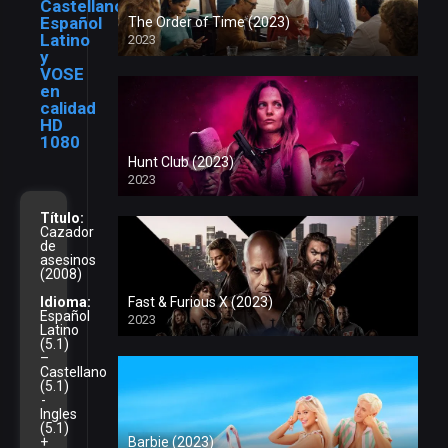
Castellano,
Español
The Order of Time (2023)
Latino
2023
y
VOSE
en
calidad
HD
1080
Hunt Club (2023)
2023
Título:
Cazador
de
asesinos
(2008)
Idioma:
Fast & Furious X (2023)
Español
2023
Latino
(5.1)
–
Castellano
(5.1)
-
Ingles
(5.1)
+
Barbie (2023)