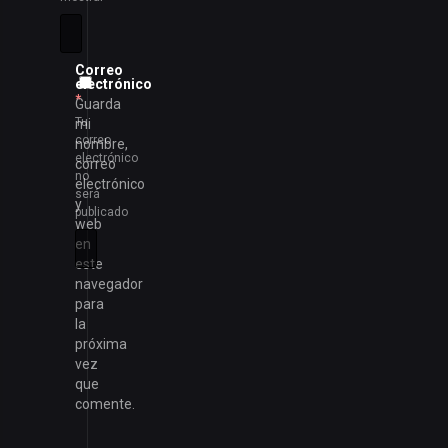
Correo
electrónico
*
Guarda
Tu
mi
correo
nombre,
electrónico
correo
no
electrónico
será
y
publicado
web
en
este
navegador
para
la
próxima
vez
que
comente.