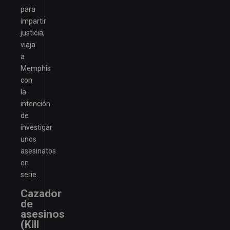
para
impartir
justicia,
viaja
a
Memphis
con
la
intención
de
investigar
unos
asesinatos
en
serie.
Cazador
de
asesinos
(Kill