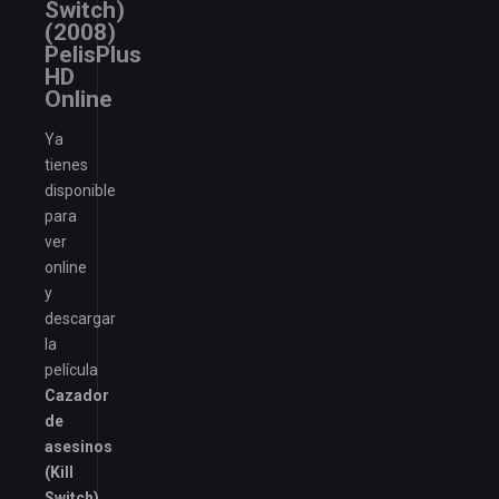
Switch)
(2008)
PelisPlus
HD
Online
Ya
tienes
disponible
para
ver
online
y
descargar
la
película
Cazador
de
asesinos
(Kill
Switch)