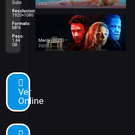
Subs
2023
Resolucion:
1920×1080
Formato:
MP4
Peso:
1.44
Mercy (2023)
GB
2023
Ver
Online