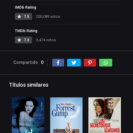
IMDb Rating
7.5
200,089 votos
TMDb Rating
7.3
3,474 votos
Compartido
0
Títulos similares