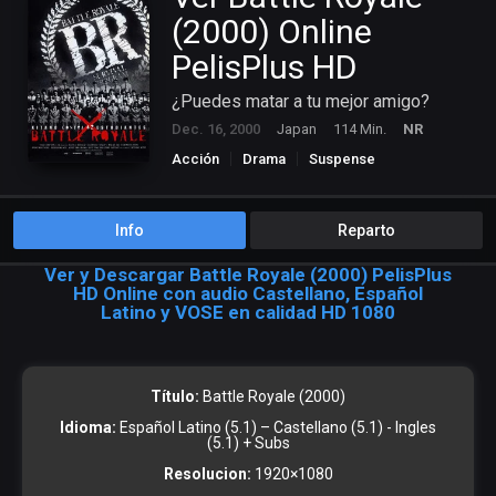
(2000) Online
PelisPlus HD
¿Puedes matar a tu mejor amigo?
Dec. 16, 2000
Japan
114 Min.
NR
Acción
Drama
Suspense
Info
Reparto
Ver y Descargar Battle Royale (2000) PelisPlus
HD Online con audio Castellano, Español
Latino y VOSE en calidad HD 1080
Título:
Battle Royale (2000)
Idioma:
Español Latino (5.1) – Castellano (5.1) - Ingles
(5.1) + Subs
Resolucion:
1920×1080