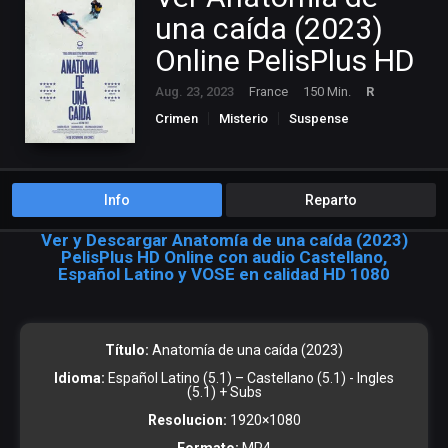
una caída (2023)
Online PelisPlus HD
Aug. 23, 2023
France
150 Min.
R
Crimen
Misterio
Suspense
Info
Reparto
Ver y Descargar Anatomía de una caída (2023)
PelisPlus HD Online con audio Castellano,
Español Latino y VOSE en calidad HD 1080
Título:
Anatomía de una caída (2023)
Idioma:
Español Latino (5.1) – Castellano (5.1) - Ingles
(5.1) + Subs
Resolucion:
1920×1080
Formato:
MP4