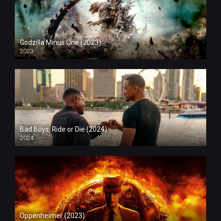
Godzilla Minus One (2023)
2023
Bad Boys: Ride or Die (2024)
2024
Oppenheimer (2023)