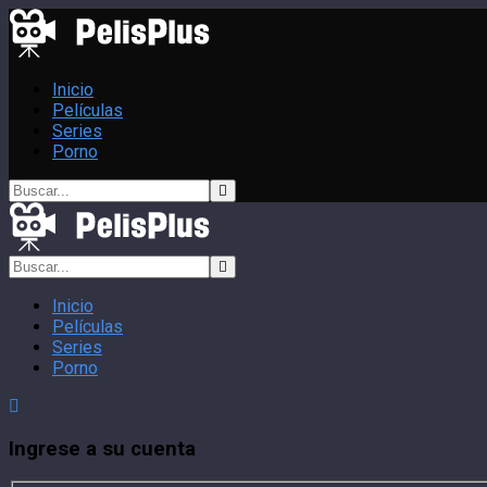
Inicio
Películas
Series
Porno
Inicio
Películas
Series
Porno
Ingrese a su cuenta