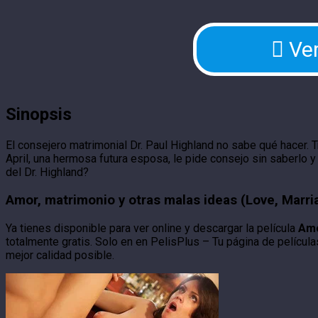
Ver
Sinopsis
El consejero matrimonial Dr. Paul Highland no sabe qué hacer. 
April, una hermosa futura esposa, le pide consejo sin saberlo 
del Dr. Highland?
Amor, matrimonio y otras malas ideas (Love, Marri
Ya tienes disponible para ver online y descargar la película
Amo
totalmente gratis. Solo en en PelisPlus – Tu página de película
mejor calidad posible.