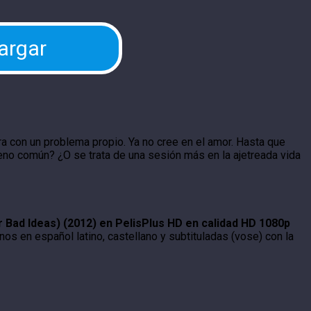
argar
ra con un problema propio. Ya no cree en el amor. Hasta que
reno común? ¿O se trata de una sesión más en la ajetreada vida
 Bad Ideas) (2012) en PelisPlus HD en calidad HD 1080p
nos en español latino, castellano y subtituladas (vose) con la