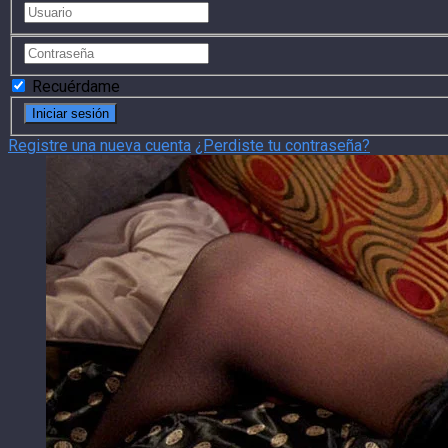
Recuérdame
Registre una nueva cuenta
¿Perdiste tu contraseña?