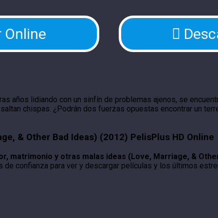
 Online
Desc
Tras años lidiando con un sinfín de problemas ajenos, se encuent
y saltan chispas. ¿Podrán dos fuerzas opuestas encontrar un ter
age, & Other Bad Ideas) (2012) PelisPlus HD Online
r, matrimonio y otras malas ideas (Love, Marriage, & Other
s de confianza para ver y descargar películas y los últimos estre