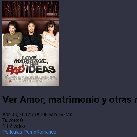
Ver Amor, matrimonio y otras 
Apr. 30, 2012
USA
108 Min.
TV-MA
Tu voto:
0
1
2
votos
Películas Porno
Romance