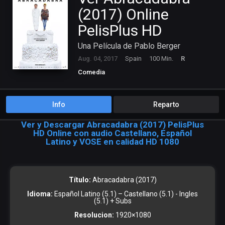
(2017) Online
PelisPlus HD
Una Película de Pablo Berger
Aug. 04, 2017
Spain
100 Min.
R
Comedia
Info
Reparto
Ver y Descargar Abracadabra (2017) PelisPlus
HD Online con audio Castellano, Español
Latino y VOSE en calidad HD 1080
Título:
Abracadabra (2017)
Idioma:
Español Latino (5.1) – Castellano (5.1) - Ingles
(5.1) + Subs
Resolucion:
1920×1080