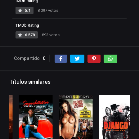
IMDb Rating
5.1
8,097 votos
TMDb Rating
6.578
893 votos
Compartido
0
Títulos similares