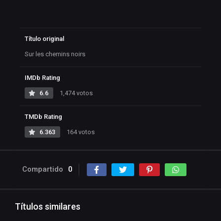
Título original
Sur les chemins noirs
IMDb Rating
6.6
1,474 votos
TMDb Rating
6.363
164 votos
Compartido
0
Títulos similares