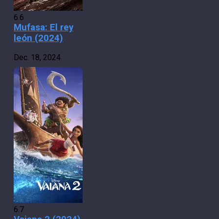
6.6
Mufasa: El rey
león (2024)
Dec. 18, 2024
6.7