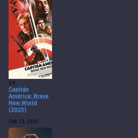
5.9
Capitán
América: Brave
New World
(2025)
Feb. 12, 2025