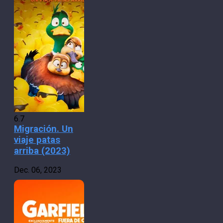
6.7
Migración. Un
viaje patas
arriba (2023)
Dec. 06, 2023