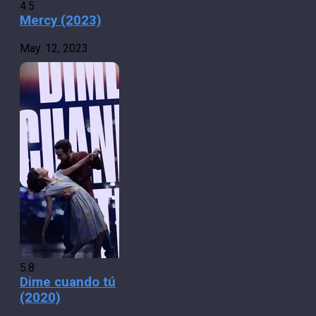
4.5
Mercy (2023)
May. 12, 2023
5.8
Dime cuando tú
(2020)