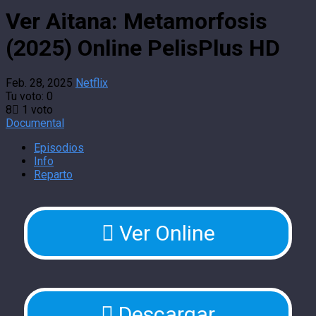
Ver Aitana: Metamorfosis
(2025) Online PelisPlus HD
Feb. 28, 2025
Netflix
Tu voto:
0
8
1
voto
Documental
Episodios
Info
Reparto
Ver Online
Descargar