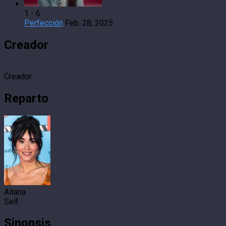
1 - 6
Perfección
Feb. 28, 2025
Creador
Creador
Reparto
Aitana
Self
Sinopsis