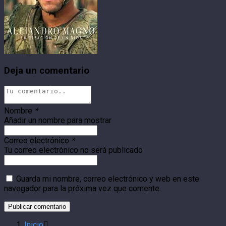
Deja un comentario
Nombre
*
Añadir un nombre para mostrar
Correo electrónico
*
Tu correo electrónico no será publicado
Guarda mi nombre, correo electrónico y web en este
navegador para la próxima vez que comente.
Inicio