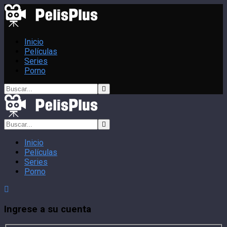
Inicio
Películas
Series
Porno
Inicio
Películas
Series
Porno
Ingrese a su cuenta