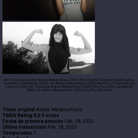
Ver y Descargar la Serie Aitana: Metamorfosis (2025) PelisPlusHD Online en Español Latino,
Castellano y Subtitulada (VOSE). Ver Aitana: Metamorfosis (2025) PelisPlus Online Gratis En
Linea sin Cortes HD. Descargar Aitana: Metamorfosis (2025) Pelis Plus HD en Calidad HD
1080p. Ver Aitana: Metamorfosis (2025) PelisPlus HD Gratis
Título original
Aitana: Metamorfosis
TMDb Rating
8.6
5 votos
Fecha de primera emisión
Feb. 28, 2025
Última transmisión
Feb. 28, 2025
Temporadas
1