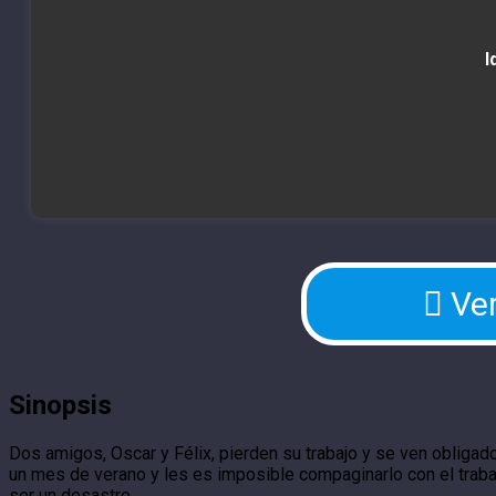
I
Ver
Sinopsis
Dos amigos, Oscar y Félix, pierden su trabajo y se ven obligado
un mes de verano y les es imposible compaginarlo con el trabaj
ser un desastre.