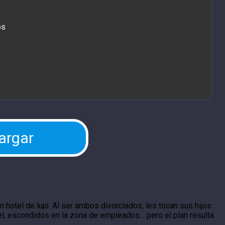
bs
argar
 hotel de lujo. Al ser ambos divorciados, les tocan sus hijos
tel, escondidos en la zona de empleados… pero el plan resulta