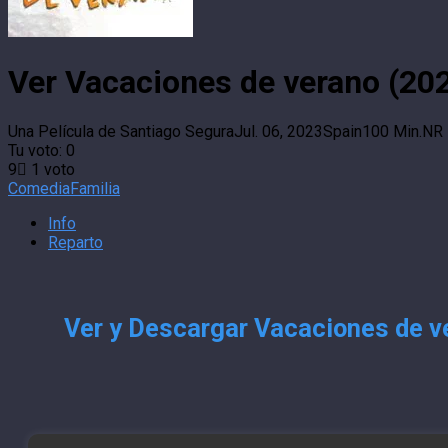
Ver Vacaciones de verano (202
Una Película de Santiago Segura
Jul. 06, 2023
Spain
100 Min.
NR
Tu voto:
0
9
1
voto
Comedia
Familia
Info
Reparto
Ver y Descargar Vacaciones de ve