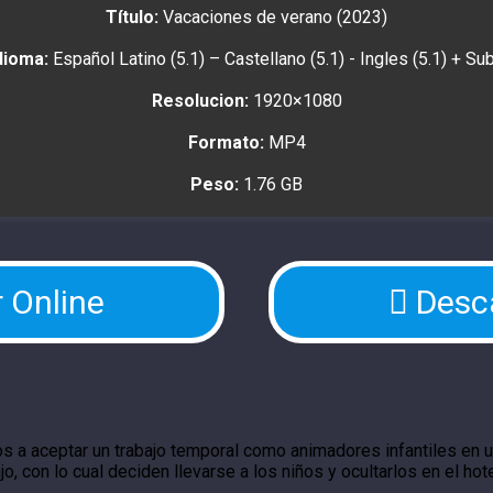
Título:
Vacaciones de verano (2023)
dioma:
Español Latino (5.1) – Castellano (5.1) - Ingles (5.1) + Su
Resolucion:
1920×1080
Formato:
MP4
Peso:
1.76 GB
 Online
Desc
s a aceptar un trabajo temporal como animadores infantiles en un
o, con lo cual deciden llevarse a los niños y ocultarlos en el ho