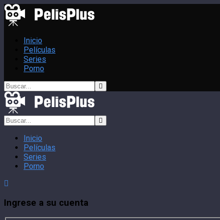
Inicio
Películas
Series
Porno
Inicio
Películas
Series
Porno
Ingrese a su cuenta