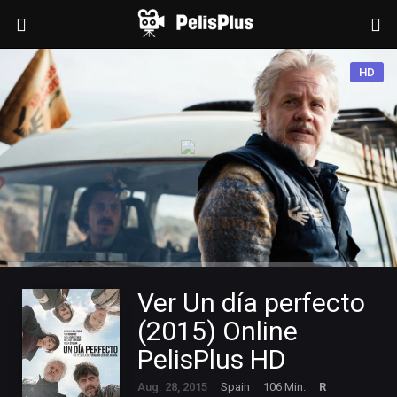
HD
Ver Un día perfecto
(2015) Online
PelisPlus HD
Aug. 28, 2015
Spain
106 Min.
R