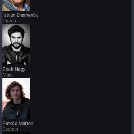
István Znamenák
Director
Zsolt Nagy
Márk
Patkós Márton
Captain