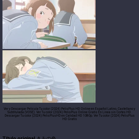
Ver y Descargar Pelicula Tu color (2024) PelisPlus HD Online en Español Latino, Castellano y
Subtitulada (VOSE). Ver Tu color (2024) PelisPlus Online Gratis En Linea sin Cortes HD.
Descargar Tu color (2024) PelisPlusHD en Calidad HD 1080p. Ver Tu color (2024) PelisPlus
HD Gratis
Título original
きみの色