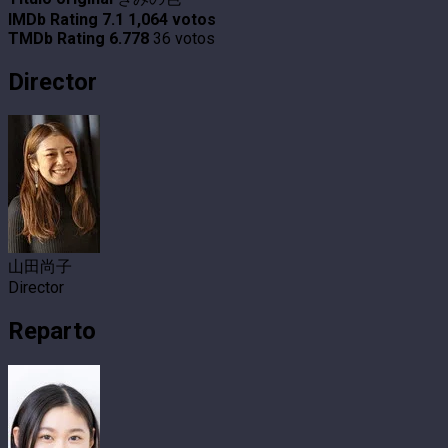
IMDb Rating
7.1
1,064 votos
TMDb Rating
6.778
36 votos
Director
山田尚子
Director
Reparto