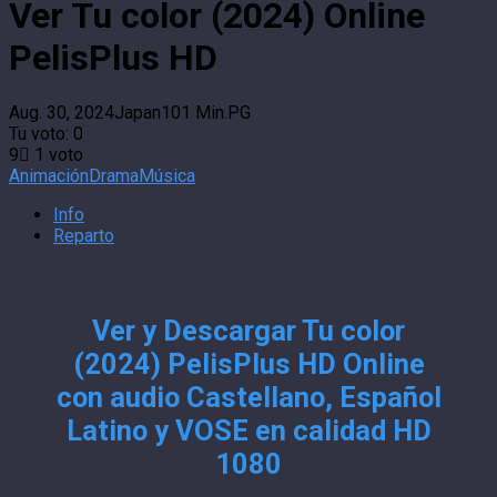
Ver Tu color (2024) Online
PelisPlus HD
Aug. 30, 2024
Japan
101 Min.
PG
Tu voto:
0
9
1
voto
Animación
Drama
Música
Info
Reparto
Ver y Descargar Tu color
(2024) PelisPlus HD Online
con audio Castellano, Español
Latino y VOSE en calidad HD
1080