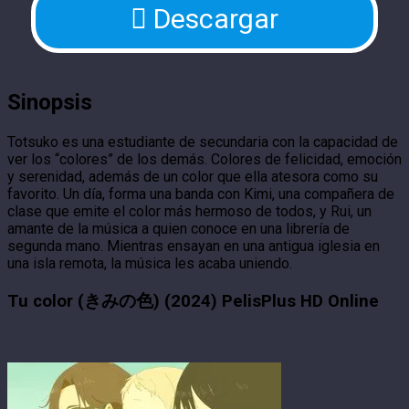
Descargar
Sinopsis
Totsuko es una estudiante de secundaria con la capacidad de
ver los “colores” de los demás. Colores de felicidad, emoción
y serenidad, además de un color que ella atesora como su
favorito. Un día, forma una banda con Kimi, una compañera de
clase que emite el color más hermoso de todos, y Rui, un
amante de la música a quien conoce en una librería de
segunda mano. Mientras ensayan en una antigua iglesia en
una isla remota, la música les acaba uniendo.
Tu color (きみの色) (2024) PelisPlus HD Online