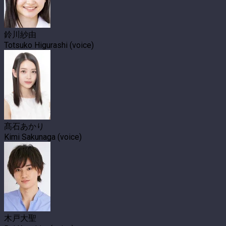
鈴川紗由
Totsuko Higurashi (voice)
髙石あかり
Kimi Sakunaga (voice)
木戸大聖