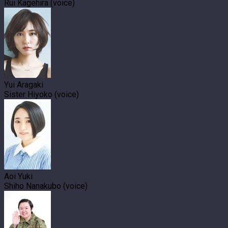
Rui Kagehira (voice)
Yui Aragaki
Sister Hiyoko (voice)
Aoi Yuki
Shiho Nanakubo (voice)