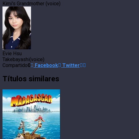
Kimi's Grandmother (voice)
Evie Hsu
Takebayashi(voice)
Compartido
0
Facebook
Twitter
Títulos similares