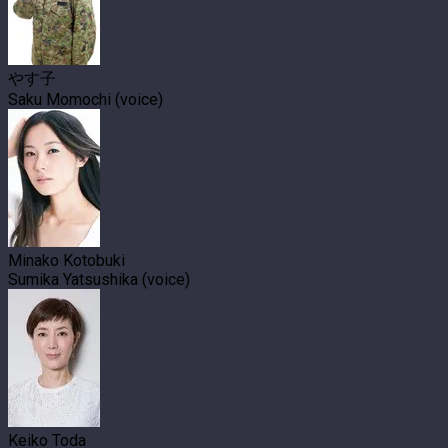
やす子
Saku Momochi (voice)
Minako Kotobuki
Sumika Yatsushika (voice)
Keiko Toda