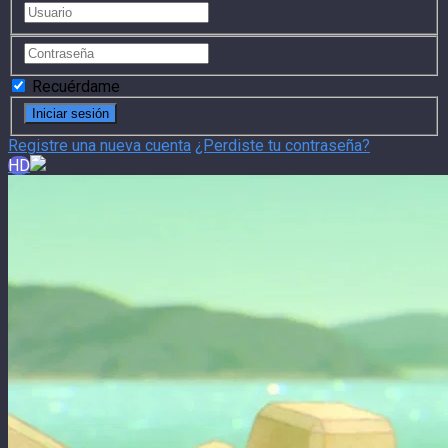
Recuérdame
Registre una nueva cuenta
¿Perdiste tu contraseña?
HD