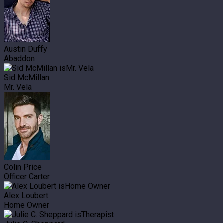
Austin Duffy
Abaddon
Sid McMillan
Mr. Vela
Colin Price
Officer Carter
Alex Loubert
Home Owner