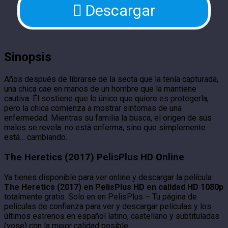
Descargar
Sinopsis
Años después de librarse de la secta que la tenía capturada,
una chica cae en manos de un hombre que la mantiene
cautiva. Él sostiene que lo único que quiere es protegerla,
pero la chica comienza a mostrar síntomas de una
enfermedad. Mientras su familia la busca, el origen de sus
males se revela: no está enferma, sino que simplemente
está… cambiando.
The Heretics (2017) PelisPlus HD Online
Ya tienes disponible para ver online y descargar la película
The Heretics (2017) en PelisPlus HD en calidad HD 1080p
totalmente gratis. Solo en en PelisPlus – Tu página de
películas de confianza para ver y descargar películas y los
últimos estrenos en español latino, castellano y subtituladas
(vose) con la mejor calidad posible.