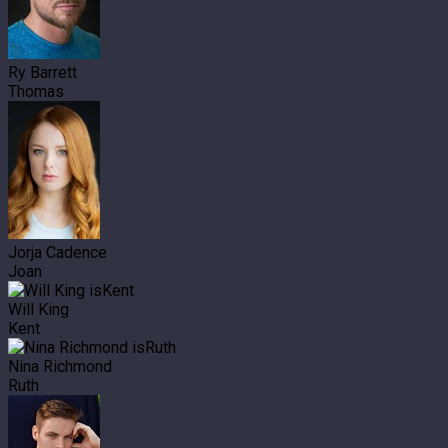
Ry Barrett
Thomas
Jorja Cadence
Joan
Will King
Kent
Nina Richmond
Ruth