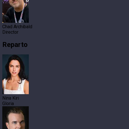
Chad Archibald
Director
Reparto
Nina Kiri
Gloria