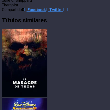
Julie C. Sheppard
Therapist
Compartido
0
Facebook
Twitter
Títulos similares