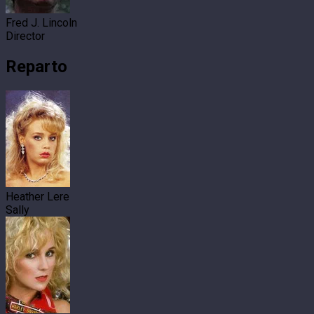
Fred J. Lincoln
Director
Reparto
Heather Lere
Sally