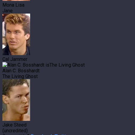
Mona Lisa
Jane
Cal Jammer
Alan C. Bosshardt
The Living Ghost
Jake Steed
(uncredited)