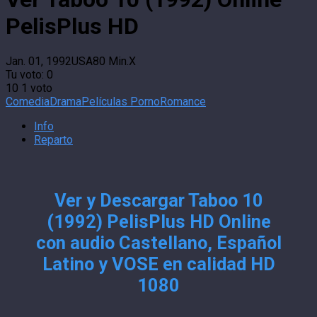
PelisPlus HD
Jan. 01, 1992
USA
80 Min.
X
Tu voto:
0
10
1
voto
Comedia
Drama
Películas Porno
Romance
Info
Reparto
Ver y Descargar Taboo 10
(1992) PelisPlus HD Online
con audio Castellano, Español
Latino y VOSE en calidad HD
1080