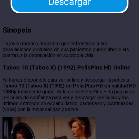
Descargar
Sinopsis
Un joven médico descubre que enfrentarse a las
desviaciones sexuales de sus pacientes puede abrirle las
puertas a la depravación en su propia vida.
Taboo 10 (Taboo X) (1992) PelisPlus HD Online
Ya tienes disponible para ver online y descargar la película
Taboo 10 (Taboo X) (1992) en PelisPlus HD en calidad HD
1080p
totalmente gratis. Solo en en PelisPlus – Tu página de
películas de confianza para ver y descargar películas y los
últimos estrenos en español latino, castellano y subtituladas
(vose) con la mejor calidad posible.