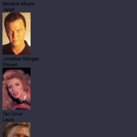
Melanie Moore
Janet
Jonathan Morgan
Steven
Teri Diver
Laura