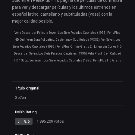
Solo en en PelisPlus – Tu página de películas de confianza
para ver y descargar películas y los últimos estrenos en
español latino, castellano y subtituladas (vose) con la
mejor calidad posible.
Ver y Descargar Pelicula Seven: Los Siete Pecados Capitales (1995) PelisPlus
HD Online en Español Latino, Castellano y Subtitulada (VOSE). Ver Seven: Los
Siete Pecados Capitales (1995) PelisPlus Online Gratis En Linea sin Cortes HD.
Descargar Seven: Los Siete Pecados Capitales (1995) PelisPlusHD en Calidad
HD 1080p. Ver Seven: Los Siete Pecados Capitales (1995) PelisPlus HD Gratis
Título original
Se7en
IMDb Rating
8.6
1,896,209 votos