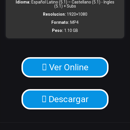
Idioma:
Español Latino (5.1) – Castellano (5.1) - Ingles
(5.1) + Subs
Resolucion:
1920×1080
Formato:
MP4
Peso:
1.10 GB
Ver Online
Descargar