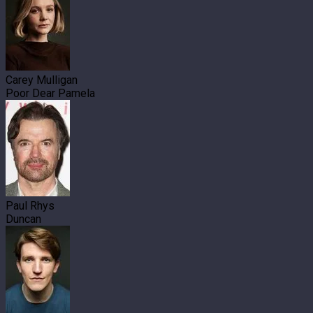
Carey Mulligan
Poor Dear Pamela
Paul Rhys
Duncan