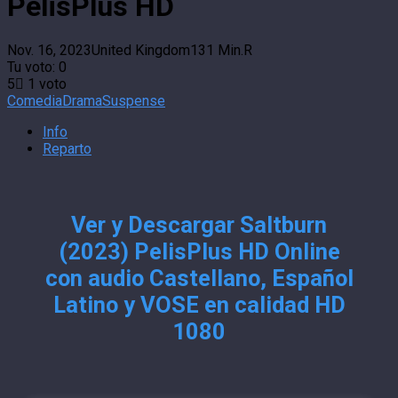
PelisPlus HD
Nov. 16, 2023
United Kingdom
131 Min.
R
Tu voto:
0
5
1
voto
Comedia
Drama
Suspense
Info
Reparto
Ver y Descargar Saltburn
(2023) PelisPlus HD Online
con audio Castellano, Español
Latino y VOSE en calidad HD
1080