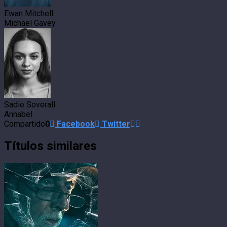
Ewan Mitchell
Michael Gavey
Sadie Soverall
Annabel
Compartido
0
Facebook
Twitter
Títulos similares