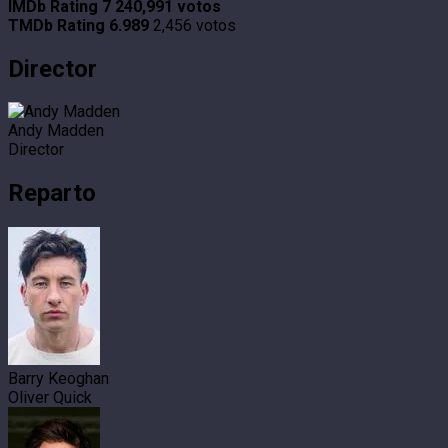
IMDb Rating
7
240,991 votos
TMDb Rating
6.989
2,456 votos
Director
Andy Madden
Director
Reparto
Barry Keoghan
Oliver Quick