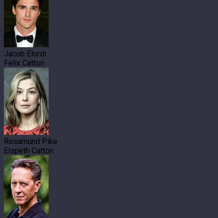
Jacob Elordi
Felix Catton
Rosamund Pike
Elspeth Catton