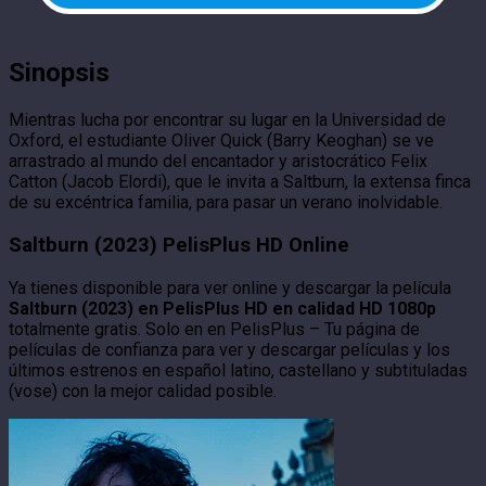
Sinopsis
Mientras lucha por encontrar su lugar en la Universidad de
Oxford, el estudiante Oliver Quick (Barry Keoghan) se ve
arrastrado al mundo del encantador y aristocrático Felix
Catton (Jacob Elordi), que le invita a Saltburn, la extensa finca
de su excéntrica familia, para pasar un verano inolvidable.
Saltburn (2023) PelisPlus HD Online
Ya tienes disponible para ver online y descargar la película
Saltburn (2023) en PelisPlus HD en calidad HD 1080p
totalmente gratis. Solo en en PelisPlus – Tu página de
películas de confianza para ver y descargar películas y los
últimos estrenos en español latino, castellano y subtituladas
(vose) con la mejor calidad posible.