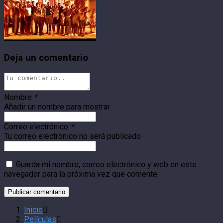
Deja un comentario
Nombre
*
Añadir un nombre para mostrar
Correo electrónico
*
Tu correo electrónico no será publicado
Guarda mi nombre, correo electrónico y web en este
navegador para la próxima vez que comente.
Inicio
Películas