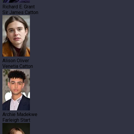
Richard E. Grant
Sir James Catton
Alison Oliver
Venetia Catton
Archie Madekwe
Farleigh Start