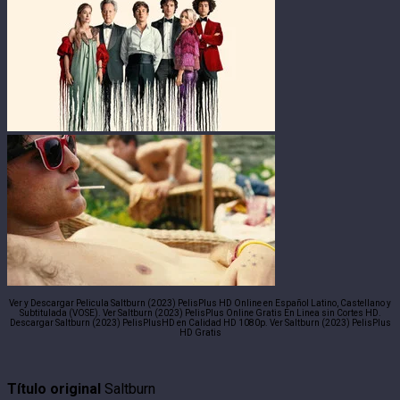
Ver y Descargar Pelicula Saltburn (2023) PelisPlus HD Online en Español Latino, Castellano y
Subtitulada (VOSE). Ver Saltburn (2023) PelisPlus Online Gratis En Linea sin Cortes HD.
Descargar Saltburn (2023) PelisPlusHD en Calidad HD 1080p. Ver Saltburn (2023) PelisPlus
HD Gratis
Título original
Saltburn