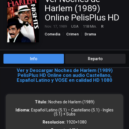
Harlem (1989)
Online PelisPlus HD
Nov. 17, 1989
USA
118 Min.
R
Comedia
Crimen
Drama
Info
Reparto
Ver y Descargar Noches de Harlem (1989)
PelisPlus HD Online con audio Castellano,
Español Latino y VOSE en calidad HD 1080
Título:
Noches de Harlem (1989)
Idioma:
Español Latino (5.1) – Castellano (5.1) - Ingles
(5.1) + Subs
Resolucion:
1920×1080