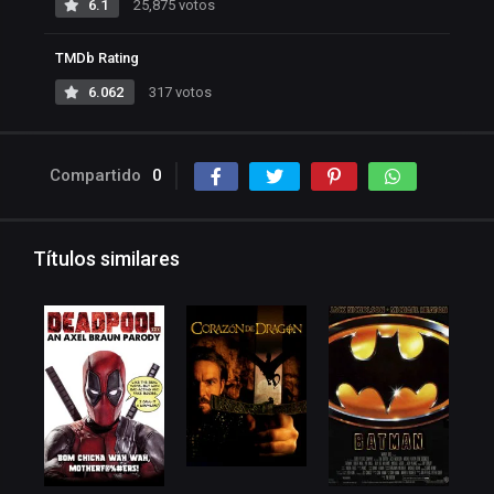
6.1
25,875 votos
TMDb Rating
6.062
317 votos
Compartido
0
Títulos similares