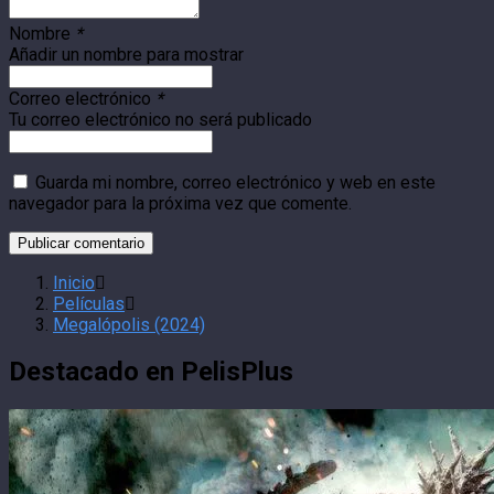
Nombre
*
Añadir un nombre para mostrar
Correo electrónico
*
Tu correo electrónico no será publicado
Guarda mi nombre, correo electrónico y web en este
navegador para la próxima vez que comente.
Inicio
Películas
Megalópolis (2024)
Destacado en PelisPlus