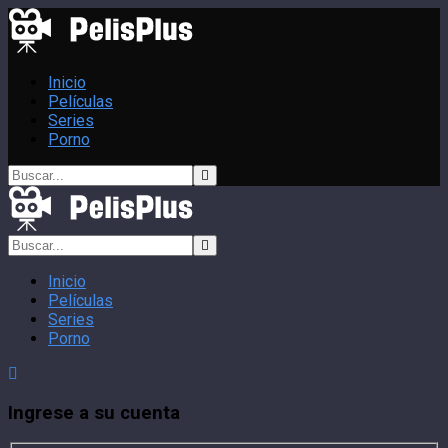
Inicio
Películas
Series
Porno
Inicio
Películas
Series
Porno
Ingrese a su cuenta