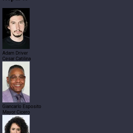
Adam Driver
Cesar Catilina
Giancarlo Esposito
Mayor Cicero