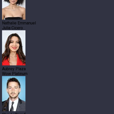
Nathalie Emmanuel
Julia Cicero
Aubrey Plaza
Wow Platinum