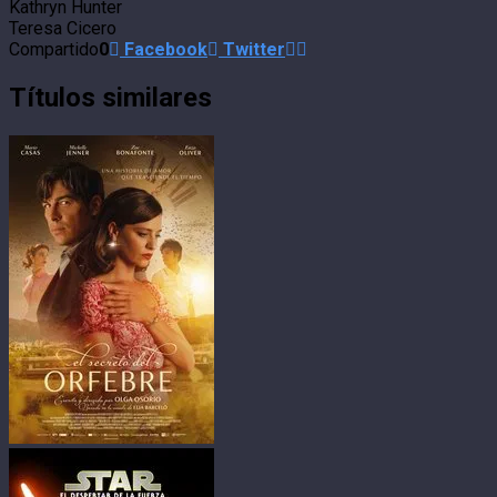
Kathryn Hunter
Teresa Cicero
Compartido
0
Facebook
Twitter
Títulos similares