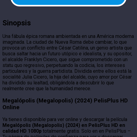
Sinopsis
Una fábula épica romana ambientada en una América moderna
imaginada. La ciudad de Nueva Roma debe cambiar, lo que
provoca un conflicto entre César Catilina, un genio artista que
busca saltar hacia un futuro utópico e idealista, y su opositor,
el alcalde Franklyn Cicero, que sigue comprometido con un
statu quo regresivo, perpetuando la codicia, los intereses
particulares y la guerra partidista. Dividida entre ellos está la
socialité Julia Cicero, la hija del alcalde, cuyo amor por César
ha dividido su lealtad, obligándola a descubrir lo que
realmente cree que la humanidad merece.
Megalópolis (Megalopolis) (2024) PelisPlus HD
Online
Ya tienes disponible para ver online y descargar la película
Megalópolis (Megalopolis) (2024) en PelisPlus HD en
calidad HD 1080p
totalmente gratis. Solo en en PelisPlus –
Tu página de películas de confianza para ver y descargar