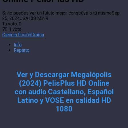
Si no puedes ver un fututo mejor, constrúyelo tú mismo
Sep.
25, 2024
USA
138 Min.
R
Tu voto:
0
7
1
voto
Ciencia ficción
Drama
Info
Reparto
Ver y Descargar Megalópolis
(2024) PelisPlus HD Online
con audio Castellano, Español
Latino y VOSE en calidad HD
1080