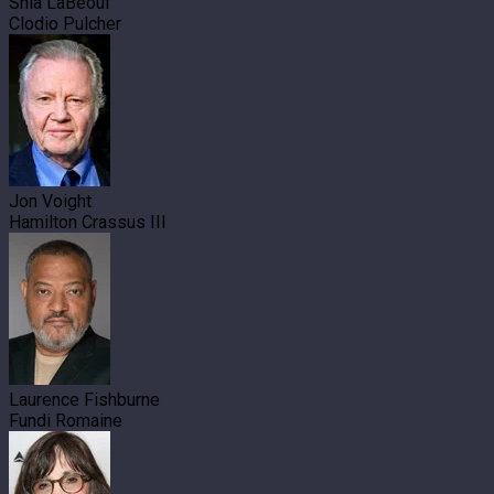
Shia LaBeouf
Clodio Pulcher
Jon Voight
Hamilton Crassus III
Laurence Fishburne
Fundi Romaine