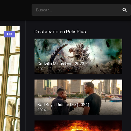
Destacado en PelisPlus
HD
Godzilla Minus One (2023)
2023
Bad Boys: Ride or Die (2024)
2024