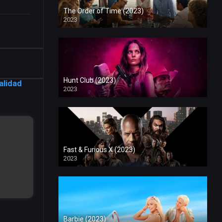
The Order of Time (2023)
2023
Hunt Club (2023)
alidad
2023
Fast & Furious X (2023)
2023
Barbie (2023)