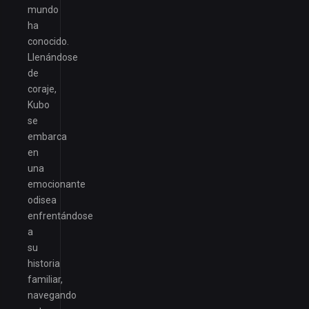
mundo
ha
conocido.
Llenándose
de
coraje,
Kubo
se
embarca
en
una
emocionante
odisea
enfrentándose
a
su
historia
familiar,
navegando