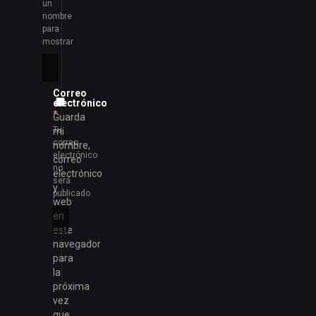
un
nombre
para
mostrar
Correo
electrónico
*
Guarda
Tu
mi
correo
nombre,
electrónico
correo
no
electrónico
será
y
publicado
web
en
este
navegador
para
la
próxima
vez
que