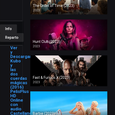
Min.
The Order of Time (2023)
PG
2023
Info
Reparto
Hunt Club (2023)
2023
Ver
y
Descargar
Kubo
y
las
dos
Fast & Furious X (2023)
cuerdas
mágicas
2023
(2016)
PelisPlus
HD
Online
con
audio
Castellano,
Barbie (2023)