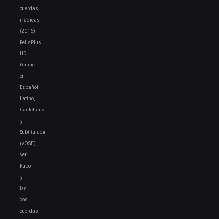
cuerdas
mágicas
(2016)
PelisPlus
HD
Online
en
Español
Latino,
Castellano
y
Subtitulada
(VOSE).
Ver
Kubo
y
las
dos
cuerdas