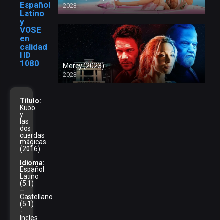
Español
2023
Latino
y
VOSE
en
calidad
HD
1080
Mercy (2023)
2023
Título:
Kubo
y
las
dos
cuerdas
mágicas
(2016)
Idioma:
Español
Latino
(5.1)
–
Castellano
(5.1)
-
Ingles