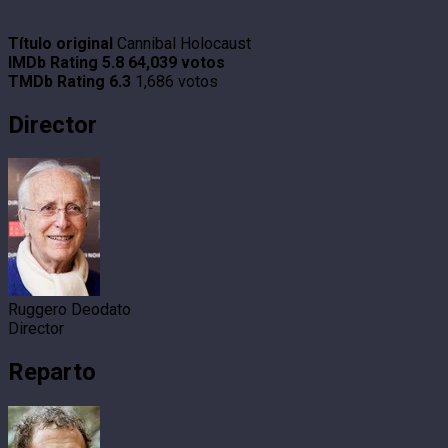
Título original
Cannibal Holocaust
IMDb Rating
5.8
64,039 votos
TMDb Rating
6.3
1,686 votos
Director
Ruggero Deodato
Director
Reparto