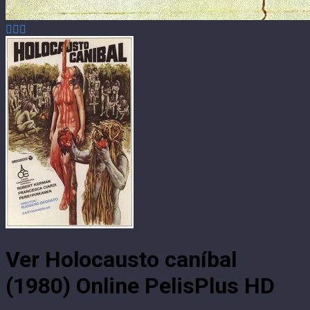
Ver Holocausto caníbal
(1980) Online PelisPlus HD