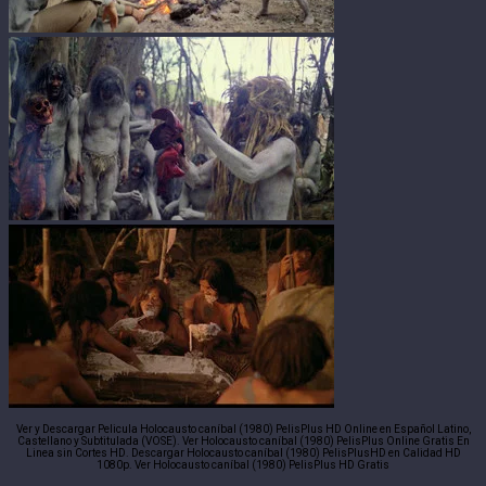
Ver y Descargar Pelicula Holocausto caníbal (1980) PelisPlus HD Online en Español Latino,
Castellano y Subtitulada (VOSE). Ver Holocausto caníbal (1980) PelisPlus Online Gratis En
Linea sin Cortes HD. Descargar Holocausto caníbal (1980) PelisPlusHD en Calidad HD
1080p. Ver Holocausto caníbal (1980) PelisPlus HD Gratis