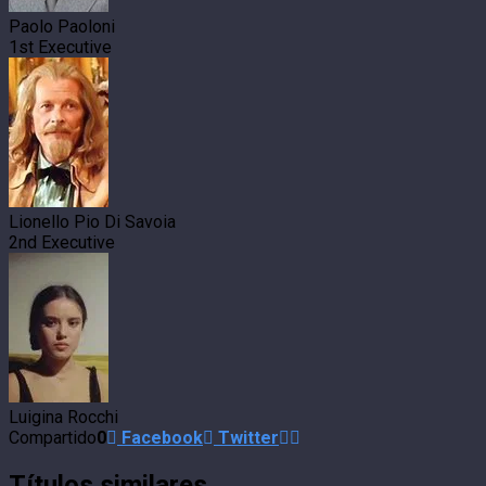
Paolo Paoloni
1st Executive
Lionello Pio Di Savoia
2nd Executive
Luigina Rocchi
Compartido
0
Facebook
Twitter
Títulos similares