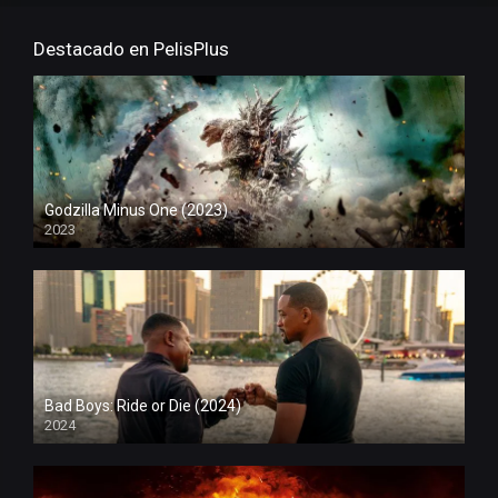
Destacado en PelisPlus
Godzilla Minus One (2023)
2023
Bad Boys: Ride or Die (2024)
2024