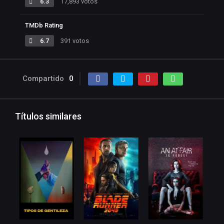
6.3
17,893 votos
TMDb Rating
6.7
391 votos
Compartido
0
Títulos similares