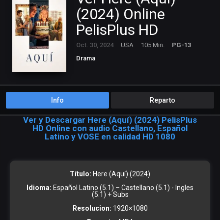
(2024) Online
PelisPlus HD
Oct. 30, 2024
USA
105 Min.
PG-13
Drama
Info
Reparto
Ver y Descargar Here (Aquí) (2024) PelisPlus
HD Online con audio Castellano, Español
Latino y VOSE en calidad HD 1080
Título:
Here (Aquí) (2024)
Idioma:
Español Latino (5.1) – Castellano (5.1) - Ingles
(5.1) + Subs
Resolucion:
1920×1080