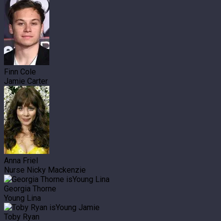
Finn Cole
Jamie Carter
Anna Friel
Nurse Nicky Mackenzie
Georgia Thorne
Young Lina
Toby Ryan