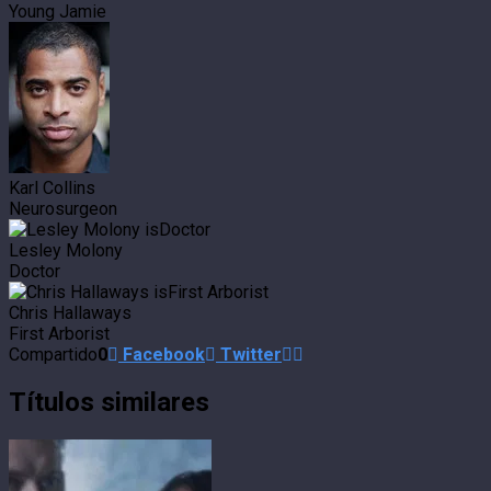
Young Jamie
Karl Collins
Neurosurgeon
Lesley Molony
Doctor
Chris Hallaways
First Arborist
Compartido
0
Facebook
Twitter
Títulos similares