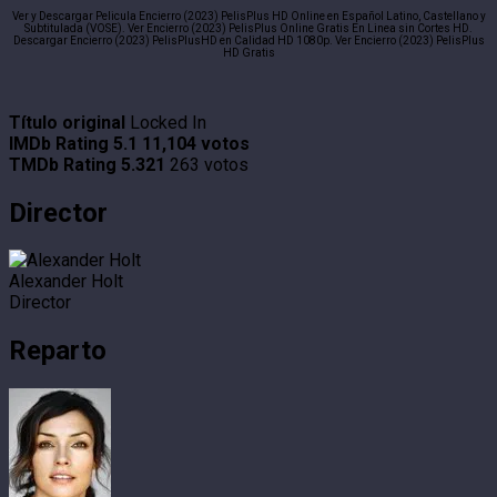
Ver y Descargar Pelicula Encierro (2023) PelisPlus HD Online en Español Latino, Castellano y
Subtitulada (VOSE). Ver Encierro (2023) PelisPlus Online Gratis En Linea sin Cortes HD.
Descargar Encierro (2023) PelisPlusHD en Calidad HD 1080p. Ver Encierro (2023) PelisPlus
HD Gratis
Título original
Locked In
IMDb Rating
5.1
11,104 votos
TMDb Rating
5.321
263 votos
Director
Alexander Holt
Director
Reparto