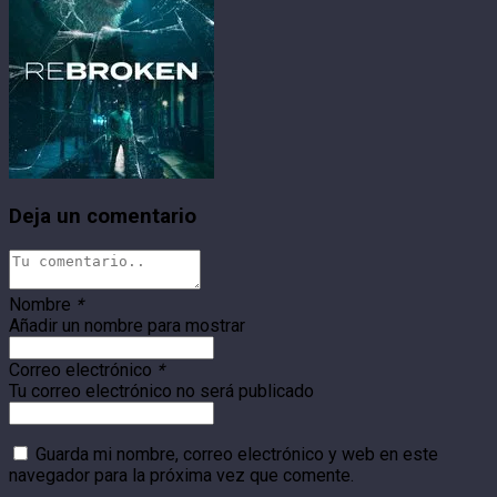
Deja un comentario
Nombre
*
Añadir un nombre para mostrar
Correo electrónico
*
Tu correo electrónico no será publicado
Guarda mi nombre, correo electrónico y web en este
navegador para la próxima vez que comente.