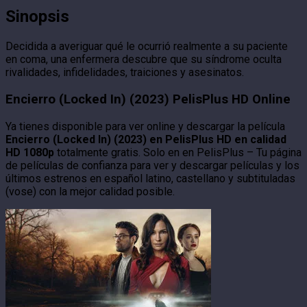
Sinopsis
Decidida a averiguar qué le ocurrió realmente a su paciente
en coma, una enfermera descubre que su síndrome oculta
rivalidades, infidelidades, traiciones y asesinatos.
Encierro (Locked In) (2023) PelisPlus HD Online
Ya tienes disponible para ver online y descargar la película
Encierro (Locked In) (2023) en PelisPlus HD en calidad
HD 1080p
totalmente gratis. Solo en en PelisPlus – Tu página
de películas de confianza para ver y descargar películas y los
últimos estrenos en español latino, castellano y subtituladas
(vose) con la mejor calidad posible.