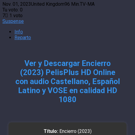
Nov. 01, 2023
United Kingdom
96 Min.
TV-MA
Tu voto:
0
7
1
voto
Suspense
Info
Reparto
Ver y Descargar Encierro
(2023) PelisPlus HD Online
con audio Castellano, Español
Latino y VOSE en calidad HD
1080
Título:
Encierro (2023)