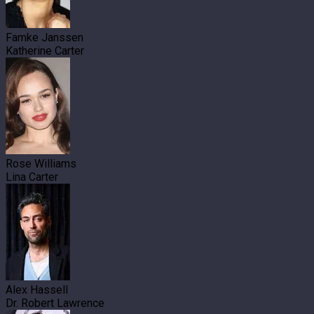
Famke Janssen
Katherine Carter
Rose Williams
Lina Carter
Alex Hassell
Dr. Robert Lawrence