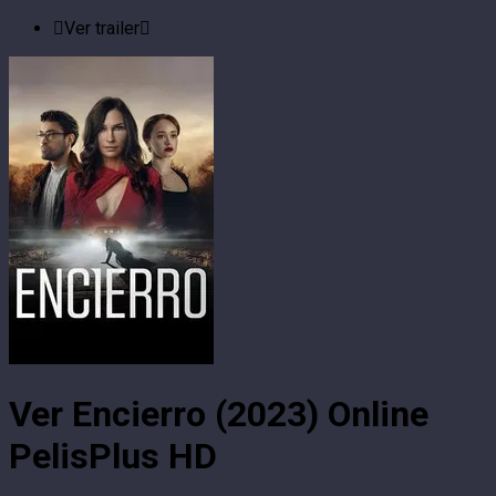
Ver trailer
Ver Encierro (2023) Online
PelisPlus HD