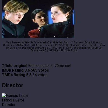
Ver y Descargar Pelicula Emmanuelle 7 (1993) PelisPlus HD Online en Español Latino,
Castellano y Subtitulada (VOSE). Ver Emmanuelle 7 (1993) PelisPlus Online Gratis En Linea
sin Cortes HD. Descargar Emmanuelle 7 (1993) PelisPlusHD en Calidad HD 1080p. Ver
Emmanuelle 7 (1993) PelisPlus HD Gratis
Título original
Emmanuelle au 7ème ciel
IMDb Rating
3.6
585 votos
TMDb Rating
5.5
34 votos
Director
Francis Leroi
Director