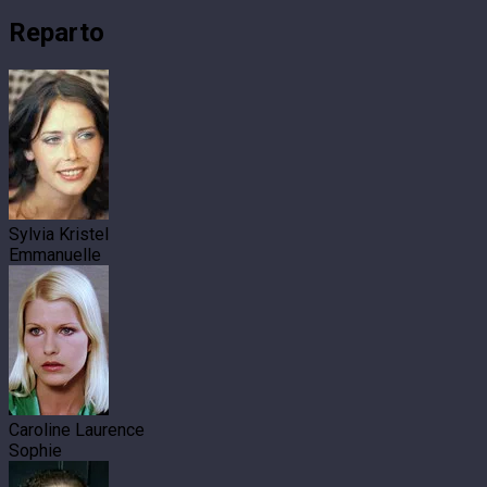
Reparto
Sylvia Kristel
Emmanuelle
Caroline Laurence
Sophie