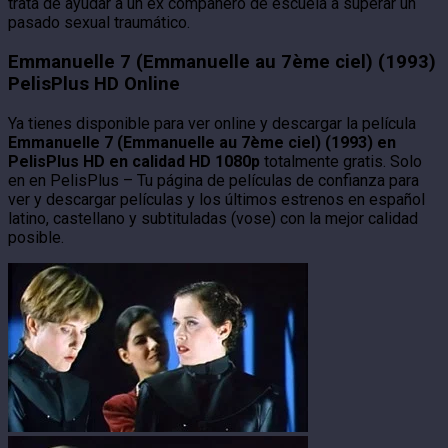
trata de ayudar a un ex compañero de escuela a superar un
pasado sexual traumático.
Emmanuelle 7 (Emmanuelle au 7ème ciel) (1993)
PelisPlus HD Online
Ya tienes disponible para ver online y descargar la película
Emmanuelle 7 (Emmanuelle au 7ème ciel) (1993) en
PelisPlus HD en calidad HD 1080p
totalmente gratis. Solo
en en PelisPlus – Tu página de películas de confianza para
ver y descargar películas y los últimos estrenos en español
latino, castellano y subtituladas (vose) con la mejor calidad
posible.