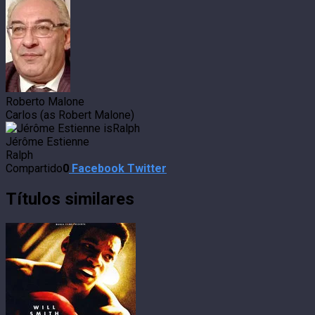
Roberto Malone
Carlos (as Robert Malone)
Jérôme Estienne
Ralph
Compartido
0
Facebook
Twitter
Títulos similares