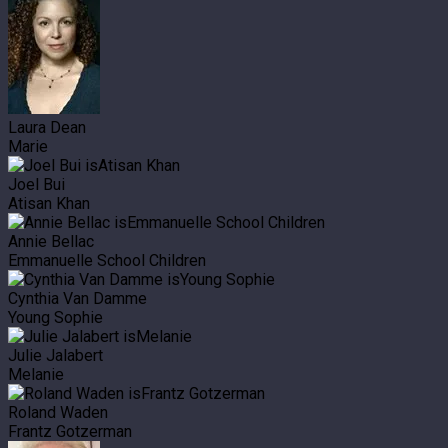
Laura Dean
Marie
Joel Bui
Atisan Khan
Annie Bellac
Emmanuelle School Children
Cynthia Van Damme
Young Sophie
Julie Jalabert
Melanie
Roland Waden
Frantz Gotzerman