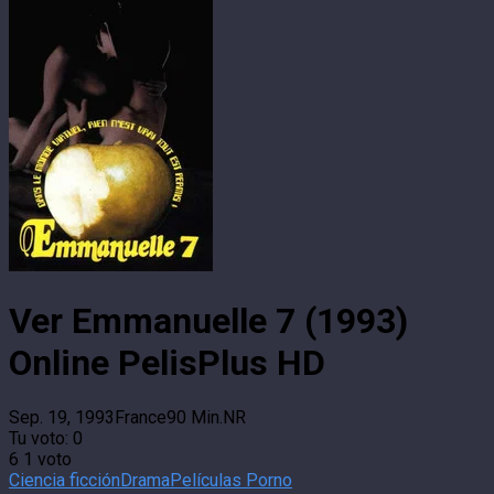
Ver Emmanuelle 7 (1993)
Online PelisPlus HD
Sep. 19, 1993
France
90 Min.
NR
Tu voto:
0
6
1
voto
Ciencia ficción
Drama
Películas Porno