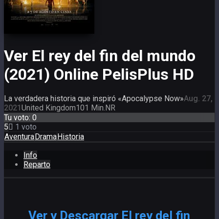
Ver El rey del fin del mundo
(2021) Online PelisPlus HD
La verdadera historia que inspiró «Apocalypse Now»
Aug. 27,
2021
United Kingdom
101 Min.
NR
Tu voto:
0
5
1
voto
Aventura
Drama
Historia
Info
Reparto
Ver y Descargar El rey del fin