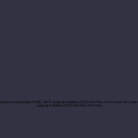
astellano y Subtitulada (VOSE). Ver El Juego de la Botella (2024) PelisPlus Online Gratis En Line
Juego de la Botella (2024) PelisPlus HD Gratis