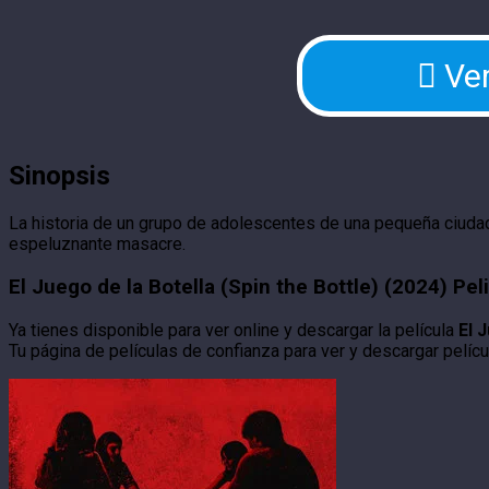
Ver
Sinopsis
La historia de un grupo de adolescentes de una pequeña ciuda
espeluznante masacre.
El Juego de la Botella (Spin the Bottle) (2024) Pe
Ya tienes disponible para ver online y descargar la película
El 
Tu página de películas de confianza para ver y descargar pelícu