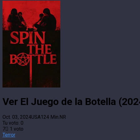
Ver El Juego de la Botella (20
Oct. 03, 2024
USA
124 Min.
NR
Tu voto:
0
7
1
voto
Terror