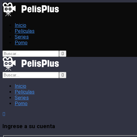
Inicio
Películas
Series
Porno
Inicio
Películas
Series
Porno
Ingrese a su cuenta