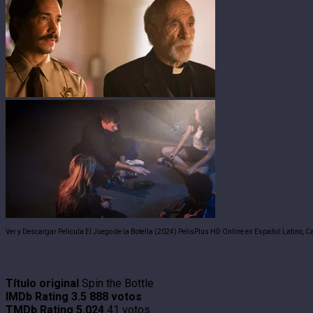
Ver y Descargar Pelicula El Juego de la Botella (2024) PelisPlus HD Online en Español Latino, C
Título original
Spin the Bottle
IMDb Rating
3.5
888 votos
TMDb Rating
5.024
41 votos