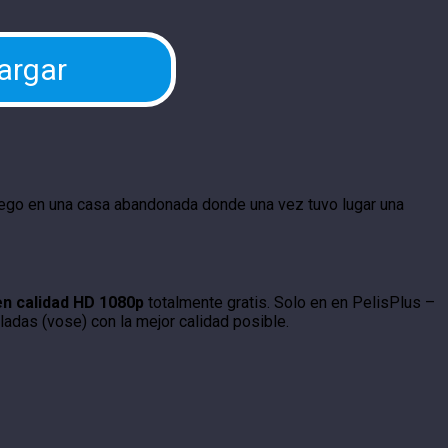
argar
uego en una casa abandonada donde una vez tuvo lugar una
 en calidad HD 1080p
totalmente gratis. Solo en en PelisPlus –
ladas (vose) con la mejor calidad posible.