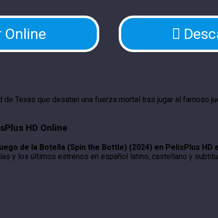
 Online
Desc
d de Texas que desatan una fuerza mortal tras jugar al famoso j
lisPlus HD Online
Juego de la Botella (Spin the Bottle) (2024) en PelisPlus HD
las y los últimos estrenos en español latino, castellano y subtitu