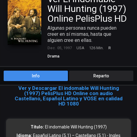
Will Hunting (1997)
Online PelisPlus HD
Algunas personas nunca pueden
creer en sí mismas, hasta que
alguien cree en ellas.
Dec. 05, 1997
USA
126 Min.
R
Drama
Info
Reparto
Ver y Descargar El indomable Will Hunting
(1997) PelisPlus HD Online con audio
Castellano, Español Latino y VOSE en calidad
HD 1080
Título:
El indomable Will Hunting (1997)
Idioma:
Español Latino (5.1) – Castellano (5.1) - Ingles