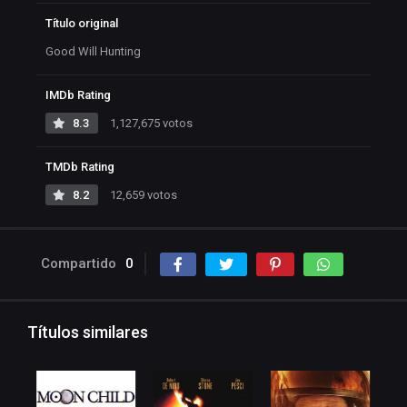
Título original
Good Will Hunting
IMDb Rating
8.3
1,127,675 votos
TMDb Rating
8.2
12,659 votos
Compartido
0
Títulos similares