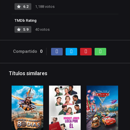
6.2
1,188 votos
TMDb Rating
5.9
40 votos
Compartido
0
Títulos similares