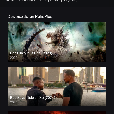
Inicio
Películas
El gran Vázquez (2010)
Destacado en PelisPlus
Godzilla Minus One (2023)
2023
Bad Boys: Ride or Die (2024)
2024