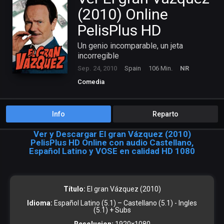
(2010) Online
PelisPlus HD
Un genio incomparable, un jeta
incorregible
Sep. 24, 2010
Spain
106 Min.
NR
Comedia
Info
Reparto
Ver y Descargar El gran Vázquez (2010)
PelisPlus HD Online con audio Castellano,
Español Latino y VOSE en calidad HD 1080
Título:
El gran Vázquez (2010)
Idioma:
Español Latino (5.1) – Castellano (5.1) - Ingles
(5.1) + Subs