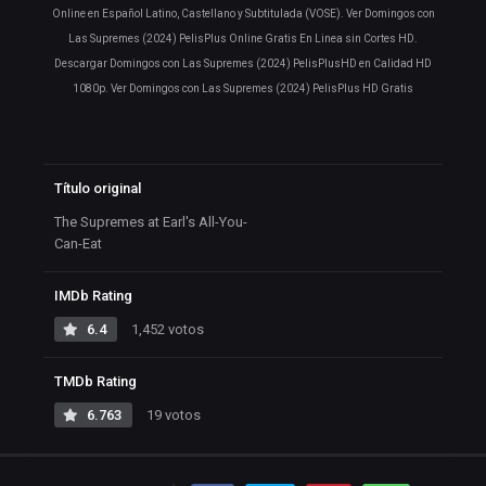
Online en Español Latino, Castellano y Subtitulada (VOSE). Ver Domingos con
Las Supremes (2024) PelisPlus Online Gratis En Linea sin Cortes HD.
Descargar Domingos con Las Supremes (2024) PelisPlusHD en Calidad HD
1080p. Ver Domingos con Las Supremes (2024) PelisPlus HD Gratis
Título original
The Supremes at Earl's All-You-
Can-Eat
IMDb Rating
6.4
1,452 votos
TMDb Rating
6.763
19 votos