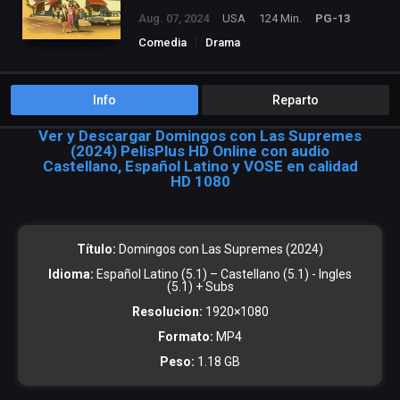
Aug. 07, 2024
USA
124 Min.
PG-13
Comedia
Drama
Info
Reparto
Ver y Descargar Domingos con Las Supremes
(2024) PelisPlus HD Online con audio
Castellano, Español Latino y VOSE en calidad
HD 1080
Título:
Domingos con Las Supremes (2024)
Idioma:
Español Latino (5.1) – Castellano (5.1) - Ingles
(5.1) + Subs
Resolucion:
1920×1080
Formato:
MP4
Peso:
1.18 GB