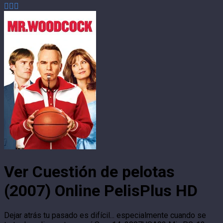
Ver Cuestión de pelotas
(2007) Online PelisPlus HD
Dejar atrás tu pasado es difícil... especialmente cuando se