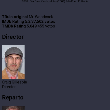
1080p. Ver Cuestión de pelotas (2007) PelisPlus HD Gratis
Título original
Mr. Woodcock
IMDb Rating
5.2
37,502 votos
TMDb Rating
5.049
455 votos
Director
Craig Gillespie
Director
Reparto