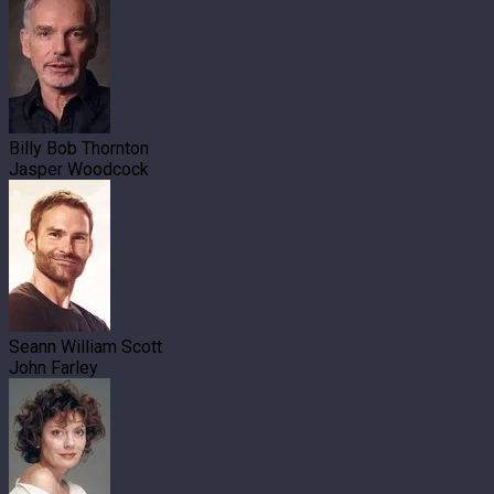
Billy Bob Thornton
Jasper Woodcock
Seann William Scott
John Farley