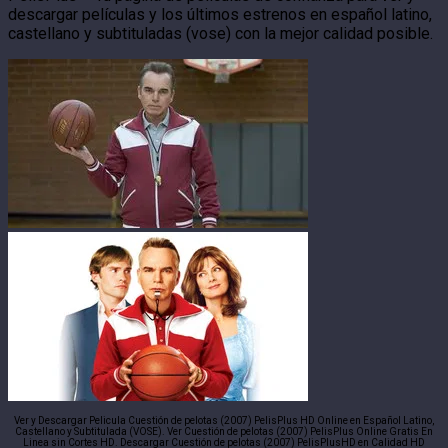
descargar películas y los últimos estrenos en español latino,
castellano y subtituladas (vose) con la mejor calidad posible.
Ver y Descargar Pelicula Cuestión de pelotas (2007) PelisPlus HD Online en Español Latino,
Castellano y Subtitulada (VOSE). Ver Cuestión de pelotas (2007) PelisPlus Online Gratis En
Linea sin Cortes HD. Descargar Cuestión de pelotas (2007) PelisPlusHD en Calidad HD