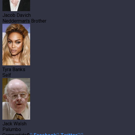
Jacob Davich
Nedderman's Brother
Tyra Banks
Self
Jack Walsh
Palumbo