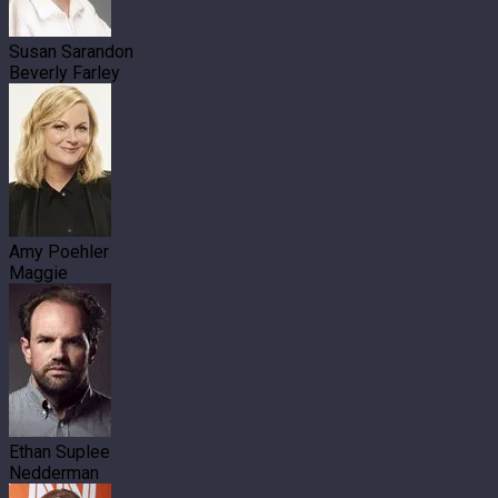
Susan Sarandon
Beverly Farley
Amy Poehler
Maggie
Ethan Suplee
Nedderman