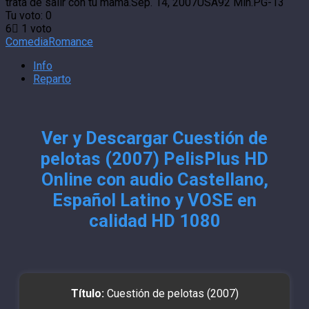
trata de salir con tu mamá.
Sep. 14, 2007
USA
92 Min.
PG-13
Tu voto:
0
6
1
voto
Comedia
Romance
Info
Reparto
Ver y Descargar Cuestión de
pelotas (2007) PelisPlus HD
Online con audio Castellano,
Español Latino y VOSE en
calidad HD 1080
Título:
Cuestión de pelotas (2007)