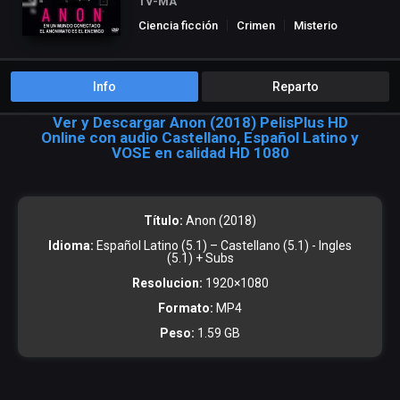
TV-MA
Ciencia ficción
Crimen
Misterio
Suspense
Info
Reparto
Ver y Descargar Anon (2018) PelisPlus HD
Online con audio Castellano, Español Latino y
VOSE en calidad HD 1080
Título:
Anon (2018)
Idioma:
Español Latino (5.1) – Castellano (5.1) - Ingles
(5.1) + Subs
Resolucion:
1920×1080
Formato:
MP4
Peso:
1.59 GB