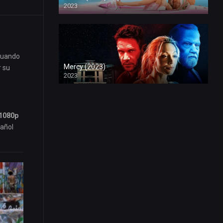
2023
 cuando
Mercy (2023)
r su
2023
 1080p
pañol