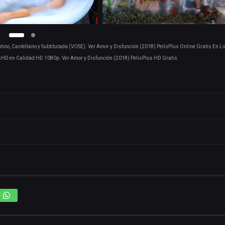
ino, Castellano y Subtitulada (VOSE). Ver Amor y Disfunción (2018) PelisPlus Online Gratis En Li
sHD en Calidad HD 1080p. Ver Amor y Disfunción (2018) PelisPlus HD Gratis