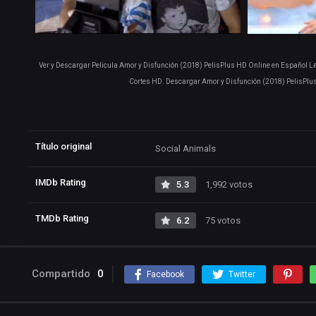
Ver y Descargar Pelicula Amor y Disfunción (2018) PelisPlus HD Online en Español Lat
Cortes HD. Descargar Amor y Disfunción (2018) PelisPlu
Título original
Social Animals
IMDb Rating
5.3
1,992 votos
TMDb Rating
6.2
75 votos
Compartido
0
Facebook
Twitter