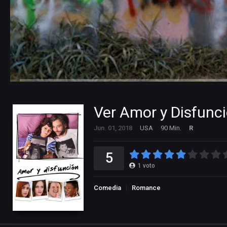
Ver Amor y Disfunci
Jun. 01, 2018
USA
90 Min.
R
5
1
voto
Comedia
Romance