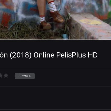
ón (2018) Online PelisPlus HD
Tu voto:
0