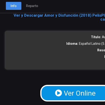
Info
Reparto
Ver y Descargar Amor y Disfunción (2018) PelisPl
ca
Título:
Am
Idioma:
Español Latino (5.1
Reso
Ver Online