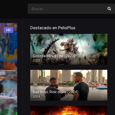
Destacado en PelisPlus
HD
Godzilla Minus One (2023)
2023
Bad Boys: Ride or Die (2024)
2024