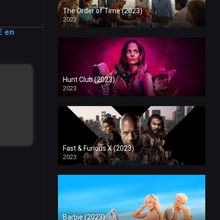
The Order of Time (2023)
2023
E en
Hunt Club (2023)
2023
Fast & Furious X (2023)
2023
Barbie (2023)