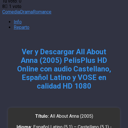
Tu voto:
0
8
1
voto
Comedia
Drama
Romance
Info
Reparto
Ver y Descargar All About
Anna (2005) PelisPlus HD
Online con audio Castellano,
Español Latino y VOSE en
calidad HD 1080
Título:
All About Anna (2005)
Idioma:
Español Latino (5.1) – Castellano (5.1) -