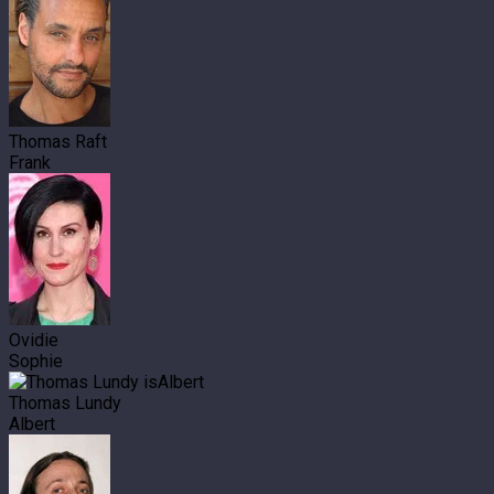
Thomas Raft
Frank
Ovidie
Sophie
Thomas Lundy
Albert