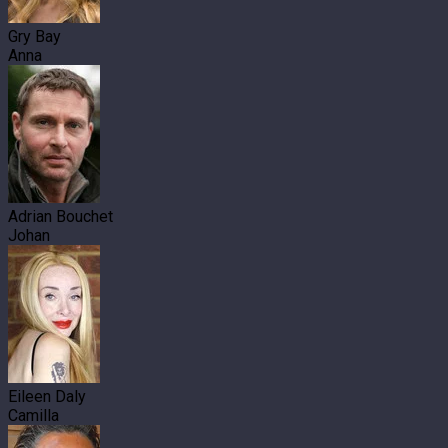
Gry Bay
Anna
Adrian Bouchet
Johan
Eileen Daly
Camilla