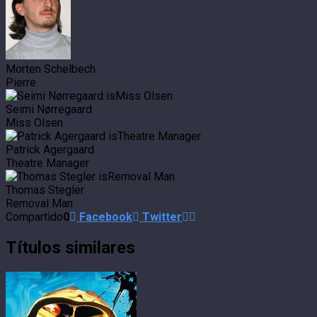
Morten Schelbech
Pierre
Seimi Nørregaard
Miss Olsen
Patrick Agergaard
Theatre Manager
Thomas Stegler
Removal Man
Compartido
0
Facebook
Twitter
Títulos similares