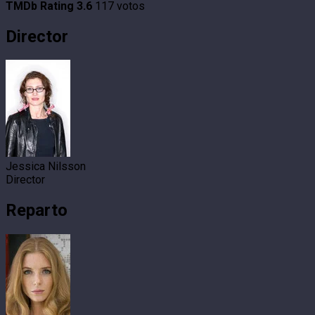
TMDb Rating
3.6
117 votos
Director
Jessica Nilsson
Director
Reparto