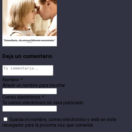
Deja un comentario
Nombre
*
Añadir un nombre para mostrar
Correo electrónico
*
Tu correo electrónico no será publicado
Guarda mi nombre, correo electrónico y web en este
navegador para la próxima vez que comente.