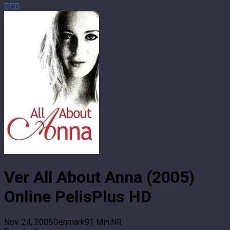
Ver All About Anna (2005)
Online PelisPlus HD
Nov. 24, 2005
Denmark
91 Min.
NR