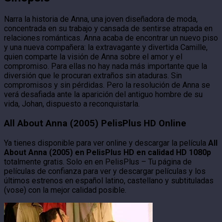
Narra la historia de Anna, una joven diseñadora de moda,
concentrada en su trabajo y cansada de sentirse atrapada en
relaciones románticas. Anna acaba de encontrar un nuevo piso
y una nueva compañera: la extravagante y divertida Camille,
quien comparte la visión de Anna sobre el amor y el
compromiso. Para ellas no hay nada más importante que la
diversión que le procuran extraños sin ataduras. Sin
compromisos y sin pérdidas. Pero la resolución de Anna se
verá desafiada ante la aparición del antiguo hombre de su
vida, Johan, dispuesto a reconquistarla.
All About Anna (2005) PelisPlus HD Online
Ya tienes disponible para ver online y descargar la película
All
About Anna (2005) en PelisPlus HD en calidad HD 1080p
totalmente gratis. Solo en en PelisPlus – Tu página de
películas de confianza para ver y descargar películas y los
últimos estrenos en español latino, castellano y subtituladas
(vose) con la mejor calidad posible.