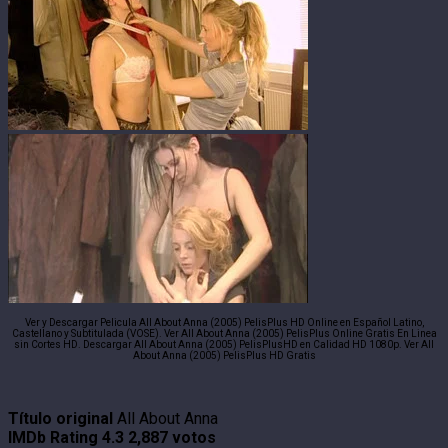
Ver y Descargar Pelicula All About Anna (2005) PelisPlus HD Online en Español Latino,
Castellano y Subtitulada (VOSE). Ver All About Anna (2005) PelisPlus Online Gratis En Linea
sin Cortes HD. Descargar All About Anna (2005) PelisPlusHD en Calidad HD 1080p. Ver All
About Anna (2005) PelisPlus HD Gratis
Título original
All About Anna
IMDb Rating
4.3
2,887 votos