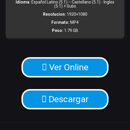
Idioma:
Español Latino (5.1) – Castellano (5.1) - Ingles
(5.1) + Subs
Resolucion:
1920×1080
Formato:
MP4
Peso:
1.79 GB
Ver Online
Descargar