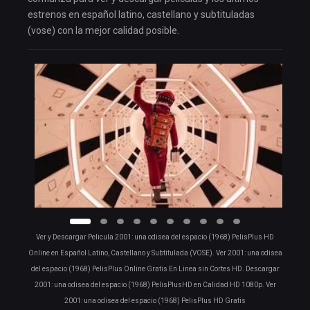
estrenos en español latino, castellano y subtituladas
(vose) con la mejor calidad posible.
Ver y Descargar Pelicula 2001: una odisea del espacio (1968) PelisPlus HD
Online en Español Latino, Castellano y Subtitulada (VOSE). Ver 2001: una odisea
del espacio (1968) PelisPlus Online Gratis En Linea sin Cortes HD. Descargar
2001: una odisea del espacio (1968) PelisPlusHD en Calidad HD 1080p. Ver
2001: una odisea del espacio (1968) PelisPlus HD Gratis