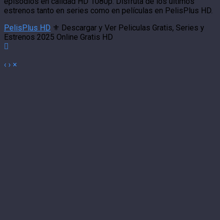
episodios en calidad HD 1080p. Disfruta de los últimos
estrenos tanto en series como en películas en PelisPlus HD.
PelisPlus HD
⚜️ Descargar y Ver Peliculas Gratis, Series y
Estrenos 2025 Online Gratis HD
‹
›
×