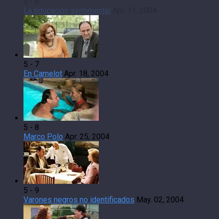
5 - 6
La educación sentimental
Apr. 11, 2004
5 - 7
En Camelot
Apr. 18, 2004
5 - 8
Marco Polo
Apr. 25, 2004
5 - 9
Varones negros no identificados
May. 02, 2004