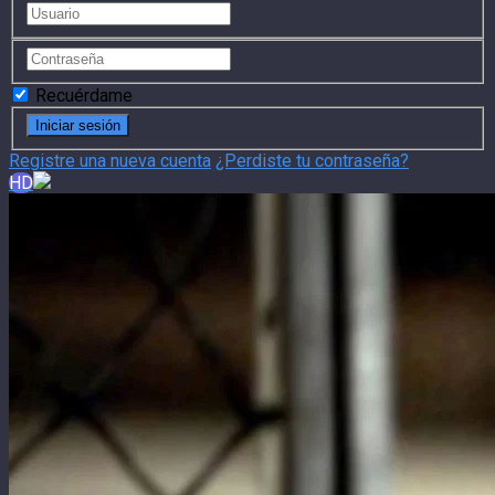
Recuérdame
Registre una nueva cuenta
¿Perdiste tu contraseña?
HD