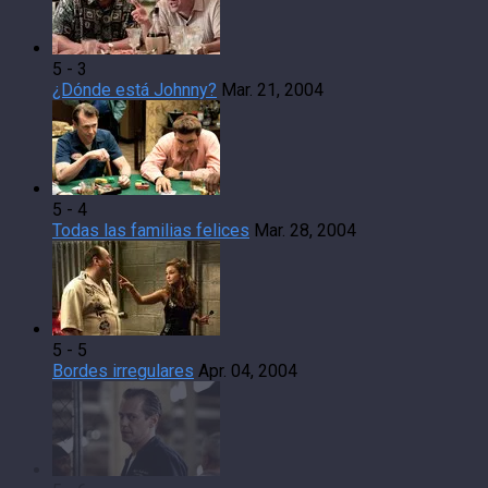
5 - 3
¿Dónde está Johnny?
Mar. 21, 2004
5 - 4
Todas las familias felices
Mar. 28, 2004
5 - 5
Bordes irregulares
Apr. 04, 2004