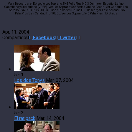
Ver y Descargar el Episodio Los Soprano: 5×6 PelisPlus HD 3 Online en Español Latino,
Castellano y Subtitulado (VOSE). Ver Los Soprano: 5×6 Series Online Gratis. Ver Capitulo Los
Soprano: 5×6 Pelis Plus HD En Linea sin Cortes Online HD. Descargar Los Soprano: 5×6
PelisPlus 3 en Calidad HD 1080p. Ver Los Soprano: 5×6 PelisPlus HD Gratis
Apr. 11, 2004
Compartido
0
Facebook
Twitter
5 - 1
Los dos Tonys
Mar. 07, 2004
5 - 2
El rat pack
Mar. 14, 2004