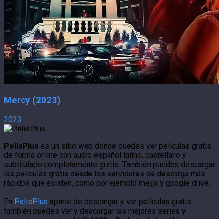
Mercy (2023)
2023
PelisPlus
es un sitio web donde puedes ver películas gratis
de forma online con audio español latino, castellano y
subtitulado completamente gratis. También puedes descargar
las películas gratis desde los servidores de descarga más
rápidos que existen, como por ejemplo mega y google drive.
En
PelisPlus
aparte de descargar y ver películas gratis
también puedes ver y descargar las mejores series y