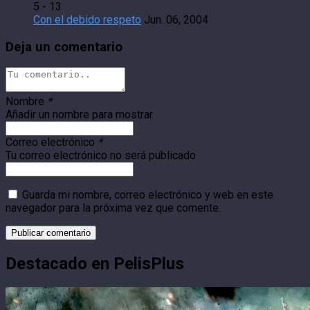
5 - 13
Con el debido respeto
Jun. 06, 2004
Deja un comentario
Nombre
*
Añadir un nombre para mostrar
Correo electrónico
*
Tu correo electrónico no será publicado
Guarda mi nombre, correo electrónico y web en este
navegador para la próxima vez que comente.
Destacado en PelisPlus