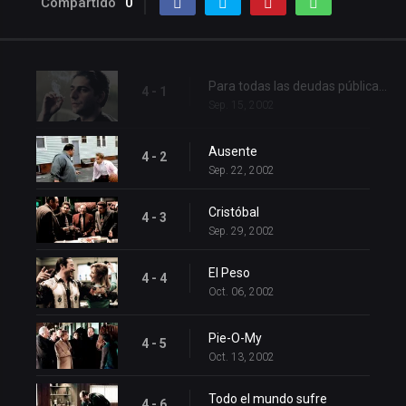
Compartido
0
Para todas las deudas públicas y privadas
4 - 1
Sep. 15, 2002
Ausente
4 - 2
Sep. 22, 2002
Cristóbal
4 - 3
Sep. 29, 2002
El Peso
4 - 4
Oct. 06, 2002
Pie-O-My
4 - 5
Oct. 13, 2002
Todo el mundo sufre
4 - 6