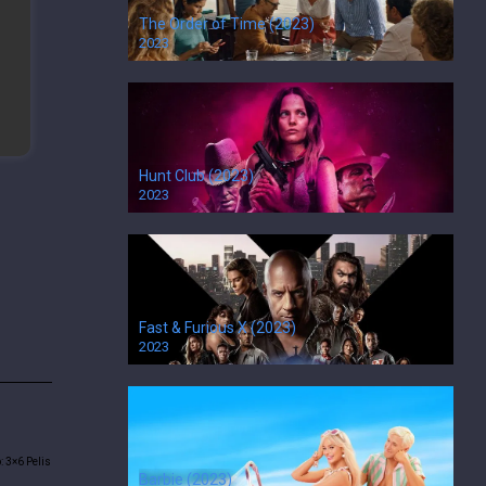
The Order of Time (2023)
2023
Hunt Club (2023)
2023
Fast & Furious X (2023)
2023
: 3×6 Pelis
Barbie (2023)