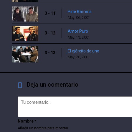
Pine Barrens
3 - 11
May. 06, 2001
Amor Puro
3 - 12
May. 13, 2001
El ejército de uno
3 - 13
May. 20, 2001
Deja un comentario
Nombre
*
Añadir un nombre para mostrar