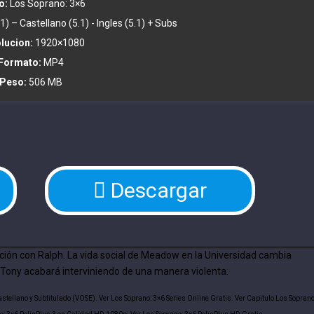
o:
Los Soprano: 3×6
1) – Castellano (5.1) - Ingles (5.1) + Subs
lucion:
1920×1080
Formato:
MP4
Peso:
506 MB
Descargar
ación con Ralph. La vida social de Meadow en la Universidad cambia
y Tony acabará interviniendo de una manera violenta.
stellano y Subtitulado (VOSE). Ver Los Soprano: 3×6 Series Online Gratis. Ver Capitulo Los Soprano