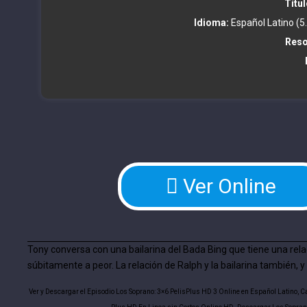
Títul
Idioma:
Español Latino (5.
Reso
Ver Online
Tony conversa con una bailarina del Bada Bing que tiene una rel
súbitamente a peor. La relación de Ralph y la bailarina también, 
Ver y Descargar el Episodio Los Soprano: 3×6 PelisPlus HD 3 Online en Español Latino, Ca