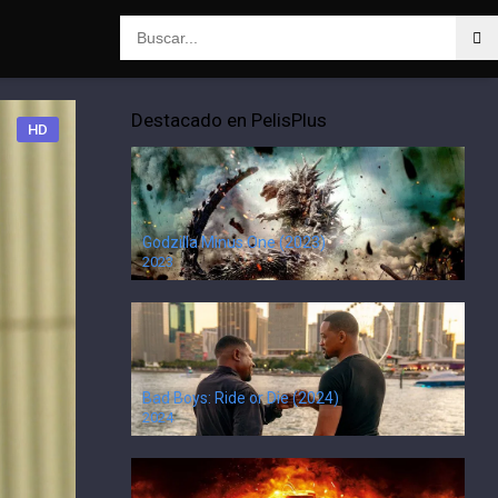
Destacado en PelisPlus
HD
Godzilla Minus One (2023)
2023
Bad Boys: Ride or Die (2024)
2024