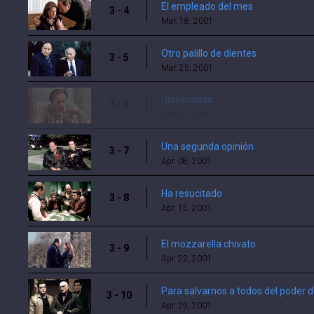
El empleado del mes
3 - 4
Mar. 18, 2001
Otro palillo de dientes
3 - 5
Mar. 25, 2001
Universidad
3 - 6
Apr. 01, 2001
Una segunda opinión
3 - 7
Apr. 08, 2001
Ha resucitado
3 - 8
Apr. 15, 2001
El mozzarella chivato
3 - 9
Apr. 22, 2001
Para salvarnos a todos del poder 
3 - 10
Apr. 29, 2001