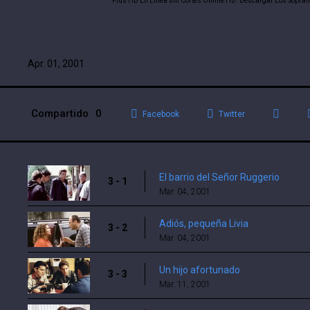
Plus HD En Linea sin Cortes Online HD. Descargar Los Soprano
Apr. 01, 2001
Compartido
0
Facebook
Twitter
El barrio del Señor Ruggerio
3 - 1
Mar. 04, 2001
Adiós, pequeña Livia
3 - 2
Mar. 04, 2001
Un hijo afortunado
3 - 3
Mar. 11, 2001