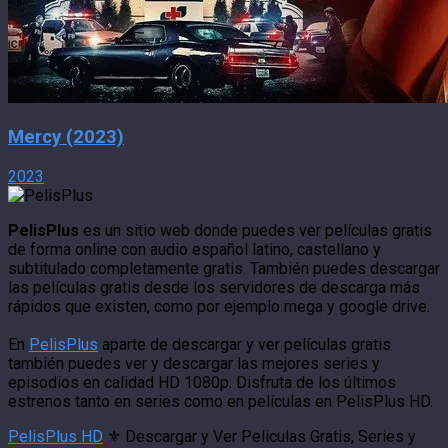
Mercy (2023)
2023
PelisPlus
es un sitio web donde puedes ver películas gratis
de forma online con audio español latino, castellano y
subtitulado completamente gratis. También puedes descargar
las películas gratis desde los servidores de descarga más
rápidos que existen, como por ejemplo mega y google drive.
En
PelisPlus
aparte de descargar y ver películas gratis
también puedes ver y descargar las mejores series y
episodios en calidad HD 1080p. Disfruta de los últimos
estrenos tanto en series como en películas en PelisPlus HD.
PelisPlus HD
⚜️ Descargar y Ver Peliculas Gratis, Series y