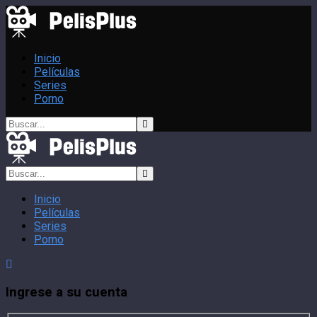
Inicio
Películas
Series
Porno
Inicio
Películas
Series
Porno
Ingrese a su cuenta