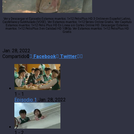
Ver y Descargar el Episodio Estamos muertos: 1×12 PelisPlus HD 3 Online en Español Latino,
Castellano y Subtitulado (VOSE). Ver Estamos muertos: 1×12 Series Online Gratis. Ver Capitulo
Estamos muertos: 1×12 Pelis Plus HD En Linea sin Cortes Online HD. Descargar Estamos
muertos: 1×12 PelisPlus 3 en Calidad HD 1080p. Ver Estamos muertos: 1×12 PelisPlus HD
Gratis
Jan. 28, 2022
Compartido
0
Facebook
Twitter
1 - 1
Episodio 1
Jan. 28, 2022
1 - 2