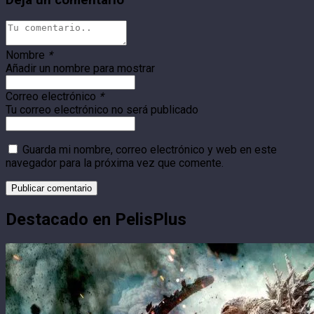
Nombre
*
Añadir un nombre para mostrar
Correo electrónico
*
Tu correo electrónico no será publicado
Guarda mi nombre, correo electrónico y web en este
navegador para la próxima vez que comente.
Destacado en PelisPlus