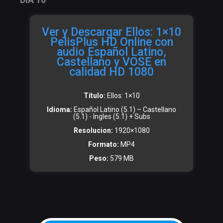
Ver y Descargar Ellos: 1×10
PelisPlus HD Online con
audio Español Latino,
Castellano y VOSE en
calidad HD 1080
Título:
Ellos: 1×10
Idioma:
Español Latino (5.1) – Castellano
(5.1) - Ingles (5.1) + Subs
Resolucion:
1920×1080
Formato:
MP4
Peso:
579 MB