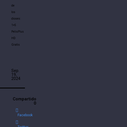
de
los
dioses:
1×5
PelisPlus
HD
Gratis
Sep.
19,
2024
Compartido
0
Facebook