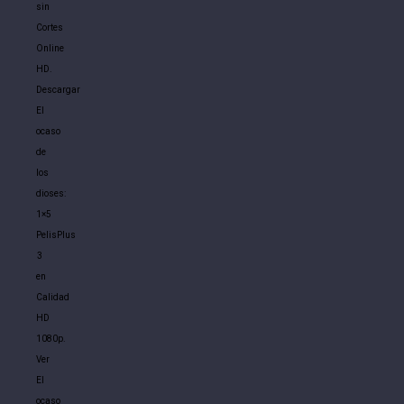
sin
Cortes
Online
HD.
Descargar
El
ocaso
de
los
dioses:
1×5
PelisPlus
3
en
Calidad
HD
1080p.
Ver
El
ocaso