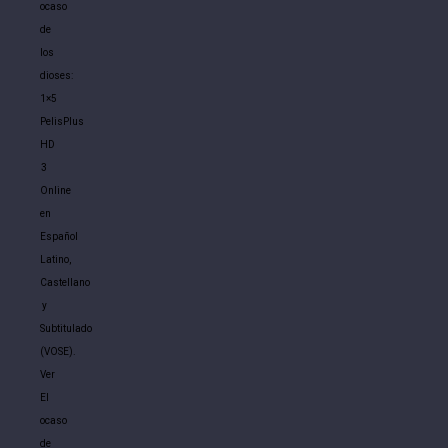
ocaso
de
los
dioses:
1×5
PelisPlus
HD
3
Online
en
Español
Latino,
Castellano
y
Subtitulado
(VOSE).
Ver
El
ocaso
de