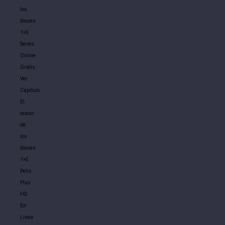
los
dioses:
1×5
Series
Online
Gratis.
Ver
Capitulo
El
ocaso
de
los
dioses:
1×5
Pelis
Plus
HD
En
Linea