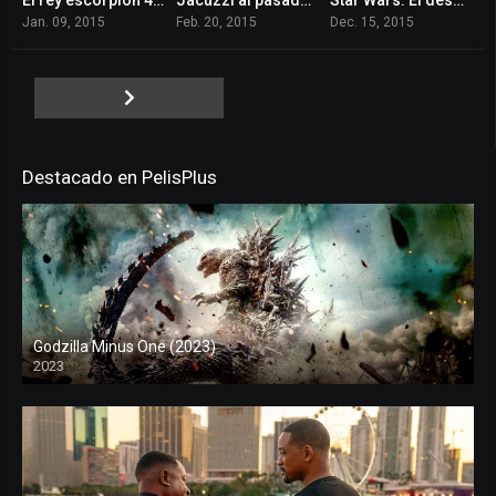
4.1
5
7.8
Jan. 09, 2015
Feb. 20, 2015
Dec. 15, 2015
Destacado en PelisPlus
Godzilla Minus One (2023)
2023