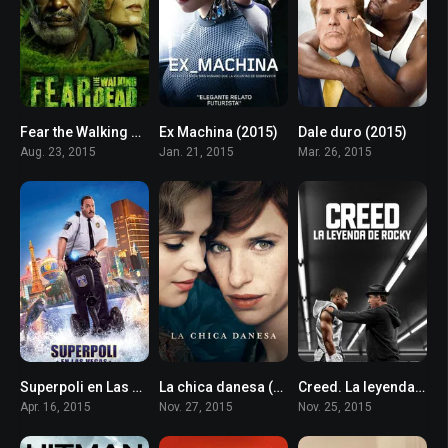
Fear the Walking Dead (2015)
Ex Machina (2015)
Dale duro (2015)
7.7
7.7
6
Aug. 23, 2015
Jan. 21, 2015
Mar. 26, 2015
Superpoli en Las Vegas (2015)
La chica danesa (2015)
Creed. La leyenda de Rocky (2015)
4.5
7.1
7.6
Apr. 16, 2015
Nov. 27, 2015
Nov. 25, 2015