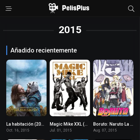
2015
Añadido recientemente
La habitación (2015)
Magic Mike XXL (2015)
Boruto: Naruto La Pelicula (2015)
8.1
5.6
7.7
Oct. 16, 2015
Jul. 01, 2015
Aug. 07, 2015