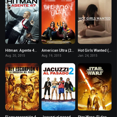
Hitman: Agente 47 (2015)
American Ultra (2015)
Hot Girls Wanted (2015)
5.7
6.1
6.1
Aug. 20, 2015
Aug. 19, 2015
Jan. 24, 2015
El rey escorpión 4: La búsqueda del poder (2015)
Jacuzzi al pasado 2 (2015)
Star Wars: El despertar de la fuerza (2015)