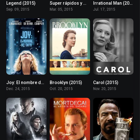
Legend (2015)
Super rápidos y mega furiosos (2015)
Irrational Man (2015)
6.9
4.2
6.6
Sep. 09, 2015
Mar. 05, 2015
Jul. 17, 2015
Joy: El nombre del éxito (2015)
Brooklyn (2015)
Carol (2015)
6.6
7.5
7.3
Dec. 24, 2015
Oct. 20, 2015
Nov. 20, 2015